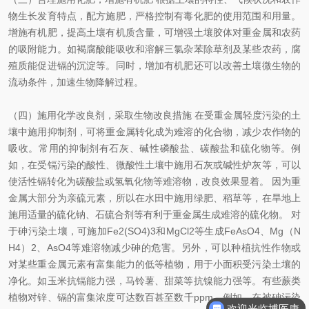
物生长发育特点，配方施肥，严格控制有毒化肥的使用范围和用量。
增施有机肥，提高土壤有机质含量，可增强土壤胶体对重金属和农药
的吸附能力。如褐腐酸能吸收和溶解三氯杂苯除草剂及某些农药，腐
殖质能促进镉的沉淀等。同时，增加有机肥还可以改善土壤微生物的
流动条件，加速生物降解过程。
（四）施用化学改良剂，采取生物改良措施 在受重金属轻度污染的土
壤中施用抑制剂，可将重金属转化成为难溶的化合物，减少农作物的
吸收。常用的抑制剂有石灰、碱性磷酸盐、碳酸盐和硫化物等。例
如，在受镉污染的酸性、微酸性土壤中施用石灰或碱性炉灰等，可以
使活性镉转化为碳酸盐或氢氧化物等难溶物，改良效果显着。 因为重
金属大部分为亲硫元素，所以在水田中施用绿肥、稻草等，在旱地上
施用适量的硫化钠、石硫合剂等有利于重金属生成难溶的硫化物。 对
于砷污染土壤，可施加Fe2(SO4)3和MgCl2等生成FeAsO4、Mg（N
H4）2、AsO4等难溶物减少砷的危害。另外，可以种植抗性作物或
对某些重金属元素有富集能力的低等植物，用于小面积受污染土壤的
净化。如玉米抗镉能力强，马铃薯、甜菜等抗镍能力强等。有些蕨类
植物对锌、镉的富集浓度可达数百甚至数千ppm，例如，在被砷污染
欢迎光临博医康