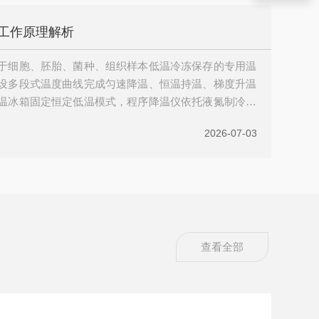
华后留下的...
工作原理解析
于细胞、胚胎、菌种、组织样本低温冷冻保存的专用温
设多段式温度曲线完成匀速降温、恒温持温、梯度升温
温冰箱固定恒定低温模式，程序降温仪依托液氮制冷回
分段调节算法实现精细化分段控温，精准规避样本冰晶大
2026-07-03
低温冻伤等问题。一、程序降温仪整机结构概述程序降
块协同实现，整机主要分为五大核心单元：液氮制冷喷
、多路温度传感采集单...
查看全部