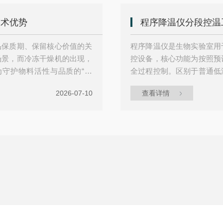
.
高)，形成的冰晶尺寸较大，升
技术优势
程序降温仪分段控温
品保质期、保留核心价值的关
程序降温仪是生物实验室用
场景，而冷冻干燥机的出现，
控设备，核心功能为按照预
守护物料活性与品质的“利
全过程控制。区别于普通低
原理，再通过与传统烘干的对
路、多点测温反馈、PID
2026-07-10
查看详情
温升华重塑干燥逻辑冷冻干燥
量生成、细胞渗透压失衡、
固态直接变气态”的跨越，而
温仪分段控温功能依托多模
.
淋系统、样本腔体与均温风道