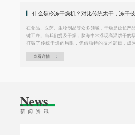
制冷系统通过风机驱动冷风循环，冷风从出风口吹出，..
什么是冷冻干燥机？对比传统烘干，冻干
在食品、医药、生物制品等众多领域，干燥是延长产
键工序。当我们提及干燥，脑海中常浮现高温烘干的
打破了传统干燥的局限，凭借独特的技术逻辑，成为
器”。要理解冻干技术的价值，需先明晰设备的工作
查看详情
比，洞察其不可替代的优势。一、冷冻干燥机：以低
机其核心原理是利用升华原理，让物料中的水分实现“
非传统干燥的液态变气态。整个工作过程分为三个关键..
News
新闻资讯