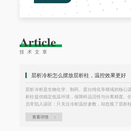
Article
技术文章
层析冷柜怎么摆放层析柱，温控效果更好
层析冷柜是生物化学、制药、蛋白纯化等领域的核心
析柱提供稳定低温环境，保障样品活性与分离精度。
员常陷入误区：只关注冷柜温控参数，却忽视了层析
波动、局部温差过大，影响分离效果。事实上，层析
查看详情
柜温控效能的发挥，是平衡温度均匀性与样品稳定性
核心，在于冷风循环的均匀性，而层析柱的摆放首先