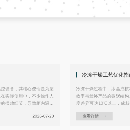
冷冻干燥工艺优化指
温控设备，其核心使命是为层
冷冻干燥过程中，冰晶成核
但在实际使用中，不少操作人
效率与最终产品的微观结构
柱的摆放细节，导致柜内温度
度差异可达10℃以上，成核
柱的摆放方式，直接决定了冷
产品的不均一性。要实现产
2026-07-29
查看详情
的关键环节。层析冷柜的温控
化为可设计、可复现的精准过
要匹配这一核心逻辑。冷柜的
定冰晶的形态与尺寸，进