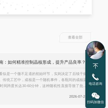
查看全部
南：如何精准控制晶核形成，提升产品良率？
看似是一个微不足道的初始环节，实则决定了后续干燥
。传统工艺中，成核是一个随机事件，各瓶间的成核温
电话咨询
时间跨度长达30-60分钟，这种随机性直接导致了批内
品良率的系统性提升，关键在于将不可控的随机成核转
2026-07-27
程。一、理解成核的本质与影响成核温度(Tᵢₙ)直接决
扫码加微信
而影响整个冻干过程。当过冷度较小时(即成核温度较