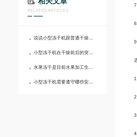
相关文章
7、
RELATED ARTICLES
8、
说说小型冻干机跟普通干燥的不同如何体现
9、
小型冻干机在干燥前后的突发问题有哪些解决方法
选
水果冻干是目前水果加工生产投资的新机遇
1、
小型冻干机需要遵守哪些安全使用细则
2、
3、
4、