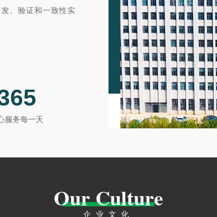
研发、验证和一致性实
㎡）。
365
家。
。
心服务每一天
干燥机。
性要求。
术，适合冻干应用领域。
Our Culture
速衔接问题。
企业文化