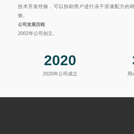
技术开发经验，可以协助用户进行冻干溶液配方的
验。
公司发展历程
2002年公司创立。
2002年批量生产中试型真空冷冻干燥机。
2003年研制成功SIP CIP生产型真空冷冻干燥机（20
2020
2010年全年销售量突破800台，并出口销往欧美多个国
2011年研制成功BIOCOOL系列实验型真空冷冻干燥机
2020年公司成立
用
2012年批量生产高档实验室、中试、生产型真空冷冻
2014年研制成功-110℃实验型真空冷冻干燥机。
2015年研制成功液氮预冻真空冷冻干燥机。
2016年研制成功T系列医药级冻干机，解决医药高一致
2017年研制成功Pro系列智慧型医药冻干机，PAT技
2018年研制成功EP系列医药冻干机，解决冻干后的快
2019年研制成功可连续上样实验室冻干机。