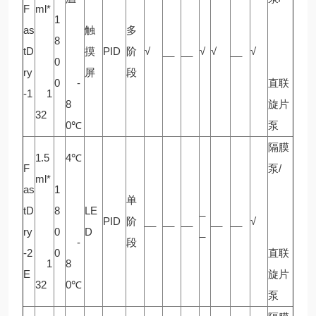
F
ml*
1
as
触
多
8
tD
摸
PID
阶
√
__
__
√
√
__
√
0
ry
屏
段
0
-
直联
-1
1
8
旋片
32
0℃
泵
隔膜
1.5
4℃
F
泵/
ml*
as
1
单
tD
8
LE
_
PID
阶
__
__
__
__
__
√
ry
0
D
_
-
段
-2
0
直联
1
8
E
旋片
32
0℃
泵