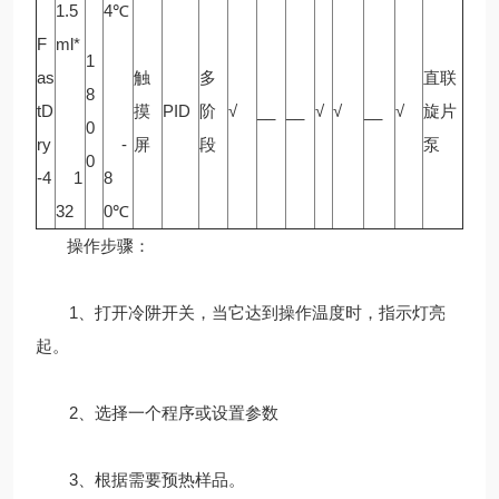
1.5
4℃
F
ml*
1
as
触
多
直联
8
tD
摸
PID
阶
√
__
__
√
√
__
√
旋片
0
ry
-
屏
段
泵
0
-4
1
8
32
0℃
操作步骤：
1、打开冷阱开关，当它达到操作温度时，指示灯亮
起。
2、选择一个程序或设置参数
3、根据需要预热样品。