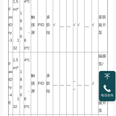
1.5
4℃
F
ml*
1
as
触
多
直联
8
tD
摸
PID
阶
√
__
__
√
√
__
√
旋片
0
ry
-
屏
段
泵
0
-3
1
8
32
0℃
隔膜
1.5
4℃
F
泵/
ml*
as
1
触
多
tD
8
_
摸
PID
阶
__
__
__
__
__
√
ry
0
_
-
屏
段
-4
0
直联
电话咨询
1
8
E
旋片
32
0℃
泵