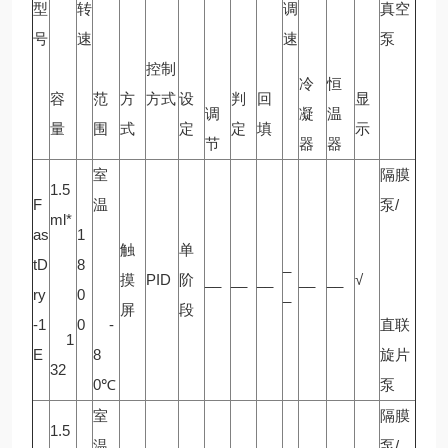
型
转
调
真空
号
速
速
泵
控制
冷
恒
容
范
方
方式
设
判
回
显
调
凝
温
量
围
式
定
定
填
示
节
器
器
室
隔膜
1.5
F
温
泵/
ml*
as
1
触
单
tD
8
_
摸
PID
阶
__
__
__
__
__
√
ry
0
_
屏
段
-1
0
-
直联
1
E
8
旋片
32
0℃
泵
室
隔膜
1.5
温
泵/