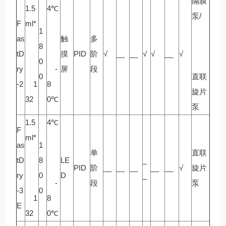
隔膜
1.5
4℃
泵/
F
ml*
1
as
触
多
8
tD
摸
PID
阶
√
__
__
√
√
__
√
0
ry
-
屏
段
0
直联
-2
1
8
旋片
32
0℃
泵
1.5
4℃
F
ml*
as
1
单
直联
tD
8
LE
_
PID
阶
__
__
__
__
__
√
旋片
ry
0
D
_
-
段
泵
-3
0
1
8
E
32
0℃