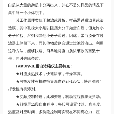
白质从大量的杂质中分离出来，并在不丢失样品的情况下
集中到一个小体积中。
其工作原理类似于超滤或透析。样品通过膜滤器或渗
透膜，其中孔径大小足以阻挡大分子如蛋白质，但允许小
分子如盐、溶剂和其他小分子通过。因此，蛋白质会在过
滤器上停留下来，而其他物质则会通过过滤器流出。利用
这种方法，能够快速、简单地将蛋白质浓缩数倍至数十
倍，同时去除杂质。
FastDry-1E
蛋白浓缩仪
主要特点：
★对流换热技术，快速浓缩，干燥率高。
★可挥发性有机物捕集温度达到-135℃，快速清除可
挥发性有机溶剂。
★变频控制转速，柔和变速，转动过程低噪无抖动。
★触摸屏12段自由程序，每段可设置转速、真空度、
温度及对应时间，多阶段控制可实现在不同离心力、压