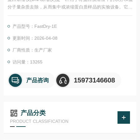
分子量杂质去除，从而集中或浓缩蛋白质样品的实验设备。它通
常使用纤维素膜、聚酰胺凝胶或离子交换树脂等材料来实现蛋白
质的分离和浓缩，并可通过调节渗透压、离子浓度和pH值等参数
产品型号：FastDry-1E
来控制浓缩效果。
更新时间：2026-04-08
厂商性质：生产厂家
访问量：13265
15973146608
产品咨询
产品分类
PRODUCT CLASSIFICATION