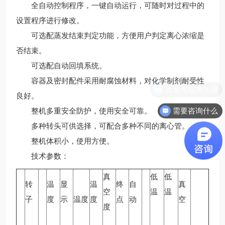
全自动控制程序，一键自动运行，可随时对过程中的
设置程序进行修改。
可选配蒸发结束判定功能，方便用户判定离心浓缩是
否结束。
可选配自动回填系统。
容器及密封配件采用耐腐蚀材料，对化学制剂耐受性
良好。
需要咨询什么
整机多重安全防护，使用安全可靠。
多种转头可供选择，可配合多种不同的离心管。
整机体积小，使用方便。
技术参数：
真
低
低
转
温
显
温
终
自
真
空
温
温
子
度
示
温度
度
点
动
空
度