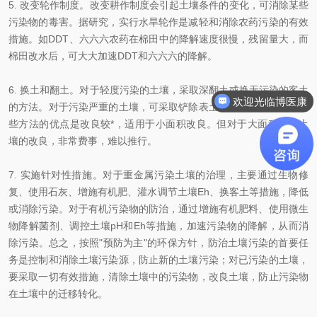
5. 改变轮作制度。改变耕作制度会引起土壤条件的变化，可消除某些
污染物的毒害。据研究，实行水旱轮作是减轻和消除农药污染的有效
措施。如DDT、六六六农药在棉田中的降解速度很慢，残留量大，而
棉田改水后，可大大加速DDT和六六六的降解。
6. 换土和翻土。对于轻度污染的土壤，采取深翻土或换无污染的客土
欢迎光临博医康
的方法。对于污染严重的土壤，可采取铲除表土或换客土的方法。这
些方法的优点是改良较*，适用于小面积改良。但对于大面积污染土
壤的改良，非常费事，难以推行。
7. 实施针对性措施。对于重金属污染土壤的治理，主要通过生物修
复、使用石灰、增施有机肥、灌水调节土壤Eh、换客土等措施，降低
或消除污染。对于有机污染物的防治，通过增施有机肥料、使用微生
物降解菌剂、调控土壤pH和Eh等措施，加速污染物的降解，从而消
除污染。总之，按照"预防为主"的环保方针，防治土壤污染的首要任
务是控制和消除土壤污染源，防止新的土壤污染；对已污染的土壤，
要采取一切有效措施，清除土壤中的污染物，改良土壤，防止污染物
在土壤中的迁移转化。