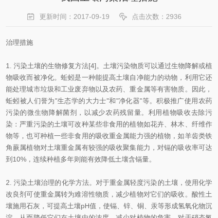
更新时间：2017-09-19
点击次数：2936
治理措施
1. 污染土壤的生物修复方法[4]。土壤污染物质可以通过生物降解或植
物吸收而被净化。蚯蚓是一种能提高土壤自净能力的动物，利用它还
能处理城市垃圾和工业废弃物以及农药、重金属等有害物质。因此，
蚯蚓被人们誉为"生态学的大力士"和"净化器"等。积极推广使用农药
污染的微生物降解菌剂，以减少农药残留量。利用植物吸收去除污
染：严重污染的土壤可改种某些非食用的植物如花卉、林木、纤维作
物等，也可种植一些非食用的吸收重金属能力强的植物，如羊齿类铁
角蕨属植物对土壤重金属有较强的吸收聚集能力，对镉的吸收率可达
到10%，连续种植多年则能有效降低土壤含镉量。
2. 污染土壤治理的化学方法。对于重金属轻度污染的土壤，使用化学
改良剂可使重金属转为难溶性物质，减少植物对它们的吸收。酸性土
壤施用石灰，可提高土壤pH值，使镉、锌、铜、汞等形成氢氧化物沉
淀，从而降低它们在土壤中的浓度，减少对植物的危害。对于硝态氮