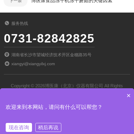
博医康食品冻干机冻干蘑菇的关键因素
下一条
服务热线
0731-82842825
湖南省长沙市望城经济技术开区金穗路35号
xiangyi@xiangyilxj.com
Copyright © 2026博医康（北京）仪器有限公司 All Rights
×
Reserved
备案号：
京ICP备2022028788号-1
欢迎来到本网站，请问有什么可以帮您？
技术支持：
化工仪器网
管理登录
sitemap.xml
现在咨询
稍后再说
京公网安备 11011102002194号