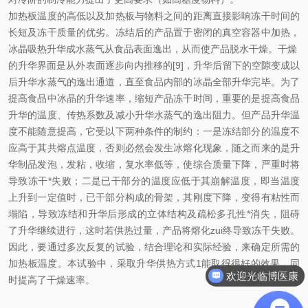
加热板温度的高低以及加热板与物料之间的距离直接影响冻干时间的
长短及冻干质量的优劣。冻结后的产品置于密闭的真空容器中加热，
冰晶吸热升华成水蒸气从食品表面逸出，从而使产品脱水干燥。干燥
的升华界面是从外表面逐步向内推移的[9]，升华后留下的空隙变成以
后升华水蒸气的逸出通道，直至食品内部的冰晶全部升华完毕。为了
提高食品中冰晶的升华速率，缩短产品冻干时间，重要的是提高食品
升华的温度、传热系数及减小升华水蒸气的逸出阻力。但产品升华温
度不能随意提高，它受以下两种条件的制约：一是冻结部分的温度不
应高于其共熔点温度，否则必然会发生冰熔化现象，随之而来的是升
华制品发泡，发粘，收缩，复水率低等，使综合质量下降，严重时将
导致冻干*失败；二是已干部分的温度应低于其崩解温度，即当温度
上升到一定值时，已干部分构成的骨架，其刚度下降，变得有粘性而
塌陷，导致冻结和升华后形成的立体结构及疏松多孔性*消失，阻碍
了升华继续进行，这时若供热过量，产品将熔化zui终导致冻干失败。
因此，要通过多次反复的试验，结合理论和实际经验，来确定所需的
加热板温度。本试验中，采取升华供热方式1能取得很好的效果，同
欢迎光临博医康
时提高了干燥速率。