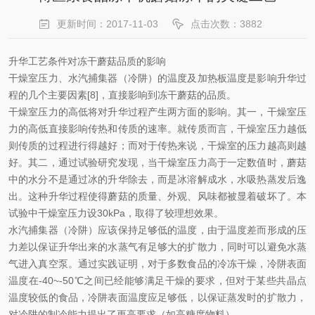
更新时间：2017-11-03
点击次数：3882
升华工艺条件对冻干蘑菇品质的影响
干燥室压力、水汽捕集器（冷阱）的温度及加热板温度是影响升华过
程的几个主要因素[8]，直接影响到冻干蘑菇的品质。
干燥室压力的高低将对升华过程产生两方面的影响。其一，干燥室压
力的高低直接影响传热和传质的速率。就传质而言，干燥室压力越低
则传质的过程进行得越好；而对于传热来说，干燥室的压力越高则越
好。其二，通过试验研究发现，当干燥室压力高于一定数值时，蘑菇
中的水分不是通过冰的升华除去，而是冰溶解成水，水吸热蒸发后逸
出。这种升华过程使得蘑菇的质量、外观、风味都被显着破坏了。本
试验中干燥室压力设30kPa，取得了较理想效果。
水汽捕集器（冷阱）应该保持足够低的温度，由于温度差而形成的压
力差以保证升华出来的水蒸气有足够大的扩散力，同时可以避免水蒸
气进入真空泵。通过实践证明，对于多数食品的冷冻干燥，冷阱表面
温度在-40~-50℃之间已经能够满足干燥的要求，但对于某些共晶点
温度较低的食品，冷阱表面温度应足够低，以保证蒸发时的扩散力，
对冷阱的制冷能力提出了更高要求（如高糖度物料）。