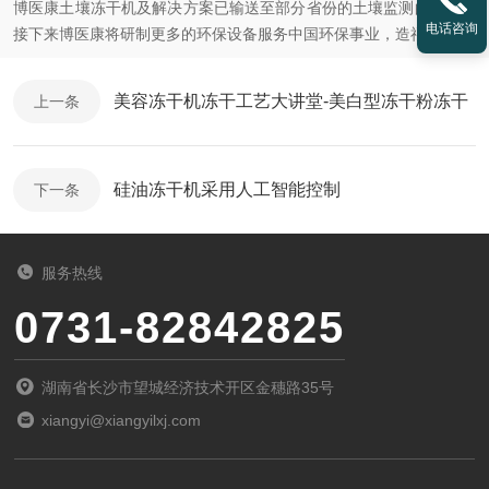
博医康土壤冻干机及解决方案已输送至部分省份的土壤监测的一线。
电话咨询
接下来博医康将研制更多的环保设备服务中国环保事业，造福人类。
美容冻干机冻干工艺大讲堂-美白型冻干粉冻干
上一条
硅油冻干机采用人工智能控制
下一条
服务热线
0731-82842825
湖南省长沙市望城经济技术开区金穗路35号
xiangyi@xiangyilxj.com