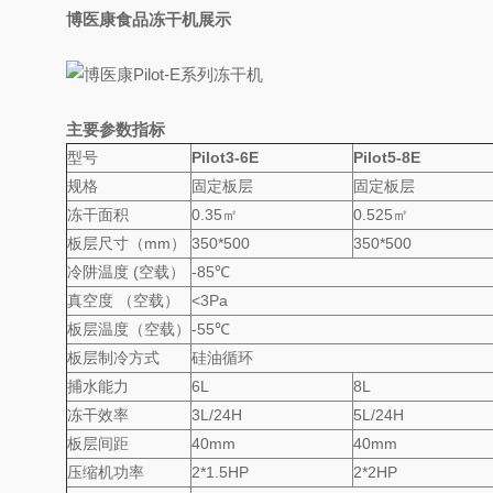
博医康食品冻干机展示
主要参数指标
型号
Pilot3-6E
Pilot5-8E
规格
固定板层
固定板层
冻干面积
0.35㎡
0.525㎡
板层尺寸（mm）
350*500
350*500
冷阱温度 (空载）
-85℃
真空度 （空载）
<3Pa
板层温度（空载）
-55℃
板层制冷方式
硅油循环
捕水能力
6L
8L
冻干效率
3L/24H
5L/24H
板层间距
40mm
40mm
压缩机功率
2*1.5HP
2*2HP