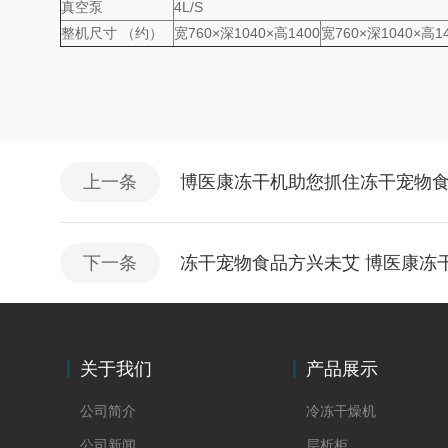
真空泵
4L/S
整机尺寸 （约）
宽760×深1040×高1400
宽760×深1040×高1
上一条
博医康冻干机助您抓住冻干宠物
下一条
冻干宠物食品方兴未艾 博医康冻
关于我们
产品展示
公司简介
冷冻干燥机
公司新闻
层析柜