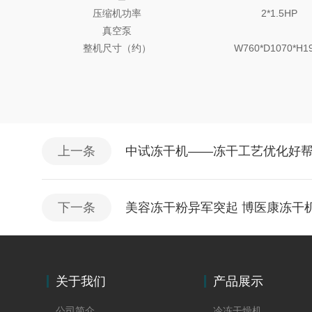
压缩机功率
2*1.5HP
真空泵
整机尺寸（约）
W760*D1070*H1
上一条
中试冻干机——冻干工艺优化好
下一条
美容冻干粉异军突起 博医康冻干
关于我们
产品展示
公司简介
冷冻干燥机