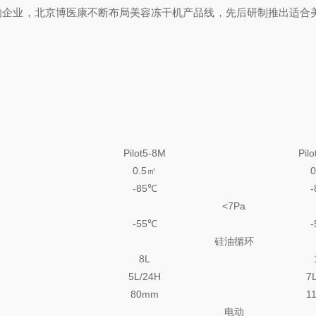
，北京博医康不断布局美容冻干机产品线，先后研制推出适合美容行业的P
Pilot5-8M
Pil
0.5㎡
-85℃
<7Pa
-55℃
硅油循环
8L
5L/24H
7
80mm
1
电动