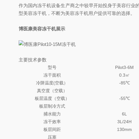
作为国内冻干机设备生产商之中较早开始投身于美容行业的企业
型美容冻干机，不断为美容冻干机用户提供可靠的选择。
博医康美容冻干机展示
主要技术参数
型号
Pilot3-6M
冻干面积
0.3㎡
冷阱温度(空载）
-85℃
真空度（空载）
板层温度（空载）
-55℃
板层制冷方式
捕水能力
6L
冻干效率
3L/24H
板层间距
130mm
压塞