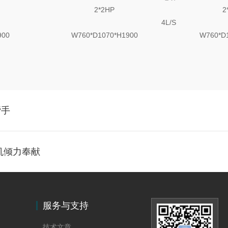
2*2HP
2
4L/S
900
W760*D1070*H1900
W760*D
帮手
机倾力奉献
服务与支持
技术文章