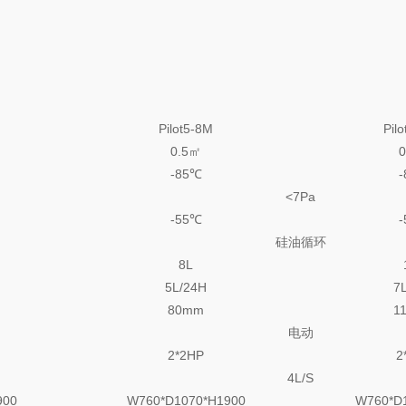
Pilot5-8M
Pil
0.5㎡
-85℃
<7Pa
-55℃
硅油循环
8L
5L/24H
7
80mm
1
电动
2*2HP
2
4L/S
900
W760*D1070*H1900
W760*D