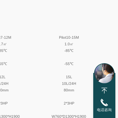
ot7-12M
Pilot10-15M
0.7㎡
1.0㎡
-85℃
-85℃
-55℃
-55℃
12L
15L
L/24H
10L/24H
10mm
80mm
*3HP
2*3HP
电话咨询
1300*H1900
W760*D1300*H1900