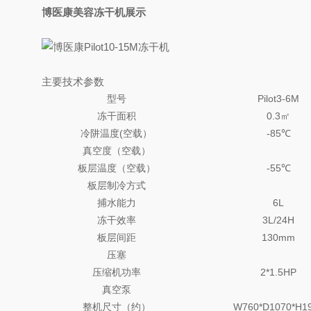
博医康美容冻干机展示
主要技术参数
型号
Pilot3-6M
冻干面积
0.3㎡
冷阱温度(空载）
-85℃
真空度（空载）
板层温度（空载）
-55℃
板层制冷方式
捕水能力
6L
冻干效率
3L/24H
板层间距
130mm
压塞
压缩机功率
2*1.5HP
真空泵
整机尺寸（约）
W760*D1070*H1