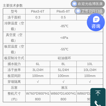
欢迎光临博医康
主要技术参数
需要咨询什么
型号
Pilot3-6T
Pilot5-8T
Pilot10-15T
冻干面积
0.3
0.5
1.0
冷阱温度（空
-85℃
载）
真空度（空
<4Pa
载）
板层温度（空
-55℃
载）
板层制冷方式
硅油循环
捕水能力
6L
8L
10L
冻干效率
3L/24H
5L/24H
10L/24H
板层间距
100mm
100mm
100mm
穿墙隔离
√
√
√
压塞
液压
整机尺寸
W760*D900*H1
W860*D1400*H1
W860*D2100*H1
（约）
800
800
900