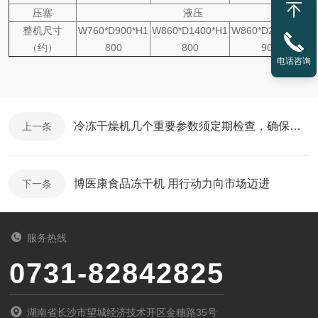
压塞
液压
整机尺寸
W760*D900*H1
W860*D1400*H1
W860*D2100*H1
（约）
800
800
900
电话咨询
冷冻干燥机几个重要参数须定期检查，确保日常使用
上一条
博医康食品冻干机 用行动力向市场迈进
下一条
服务热线
0731-82842825
湖南省长沙市望城经济技术开区金穗路35号