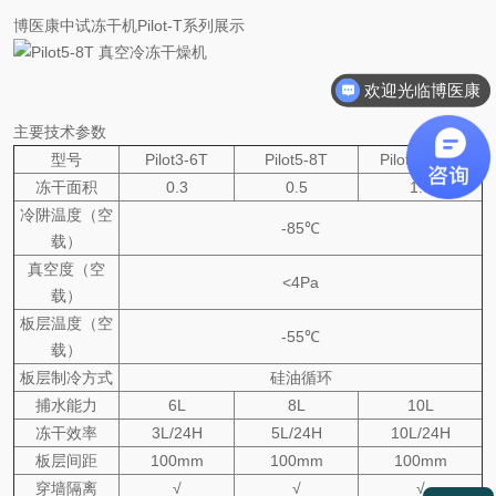
博医康中试冻干机Pilot-T系列展示
欢迎光临博医康
主要技术参数
型号
Pilot3-6T
Pilot5-8T
Pilot10-15T
冻干面积
0.3
0.5
1.0
冷阱温度（空
-85℃
载）
真空度（空
<4Pa
载）
板层温度（空
-55℃
载）
板层制冷方式
硅油循环
捕水能力
6L
8L
10L
冻干效率
3L/24H
5L/24H
10L/24H
板层间距
100mm
100mm
100mm
穿墙隔离
√
√
√