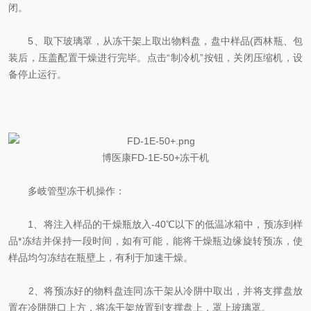
闭。
5、取下玻璃罩，从冻干架上取出物料盘，盘中样品(西林瓶、包
装后，压盖配置干燥进行完毕。点击“制冷机”按钮，关闭压缩机，设
备停止运行。
博医康FD-1E-50+冻干机
多岐管型冻干机操作：
1、将注入样品的干燥瓶放入-40℃以下的低温冰箱中，预冻到样
品*冻结并保持一段时间，如有可能，能将干燥瓶边缘旋转预冻，使
样品均匀冻结在瓶壁上，有利于加速干燥。
2、将预冻好的物料盘连同冻干架从冷阱中取出，并将支撑盘放
置在冷阱阱口上方，将冻干架放置到支撑盘上，罩上玻璃罩。