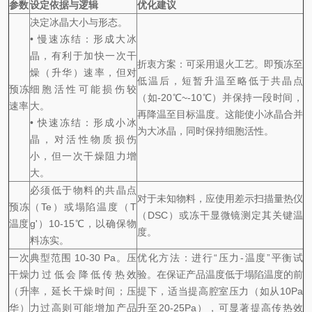
参数
设定依据与逻辑
优化建议
决定冰晶大小与形态。
• 慢速冻结：形成大冰
晶，有利于加快一次干
折衷方案：可采用退火工艺。即预冻至
燥（升华）速率，但对
低温后，短暂升温至略低于共晶点
预冻
细胞活性可能损伤较
（如-20℃~-10℃）并保持一段时间，
速率
大。
再降温至目标温度。这能使小冰晶合并
• 快速冻结：形成小冰
为大冰晶，同时保持细胞活性。
晶，对活性物质损伤
小，但一次干燥阻力增
大。
必须低于物料的共晶点
对于未知物料，应使用差示扫描量热仪
预冻
（Te）或塌陷温度（T
（DSC）或冻干显微镜测定其关键温
温度
g'）10-15℃，以确保物
度。
料冻实。
一次
典型范围 10-30 Pa。压
优化方法：进行“压力-温度”平衡试
干燥
力过低会降低传热效
验。在保证产品温度低于塌陷温度的前
（升
率，延长干燥时间；压
提下，适当提高腔室压力（如从10Pa
华）
力过高则可能增加产品
升至20-25Pa），可显著提高传热效