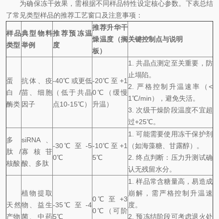
为确保冻干效果，需根据不同样品特性设定核心参数。下表总结
了常见类型样品的推荐工艺窗口及注意事项：
推荐升华干
样品
典型物料
推荐预冻温
燥温度（搁
关键控制点与说明
类型
举例
度
板）
1. 共晶点测定至关重要，防
止塌陷。
蛋
抗体、疫
-40℃ 或更低
-20℃ 至 +1
2. 严格控制升温速率（<
白/
苗、细胞
（低于共晶
0℃（缓慢
1℃/min），避免失活。
酶类
因子
点10-15℃）
升温）
3. 次级干燥阶段温度不宜超
过+25℃。
1. 可能需要使用冻干保护剂
多
siRNA、
-30℃ 至 -5
-10℃ 至 +1
（如海藻糖、甘露醇）。
肽/
寡核苷
0℃
5℃
2. 终点判断：压力升测试确
核酸
酸、多肽
认无残留水分。
1. 样品常含糖量高，易造成
植物提取
崩解，需严格控制升温速
0℃ 至 +3
天然
物、益生
-35℃ 至 -4
度。
0℃（可阶
产物
菌、中药
5℃
2. 预冻结阶段可考虑退火处