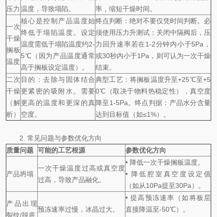
压力
温度，导致塌陷。
率，缩短干燥时间。
核心是控制产品温度始
终点判断：绝对不要仅凭时间判断。必
一次
终低于塌陷温度。设定
须使用压力升测试：关闭中隔阀后，压
干燥
温度需低于塌陷温度约2-
力回升速率若在1-2分钟内小于5Pa，
搁板
5℃（因为产品温度通常
或30秒内小于1Pa，则可认为一次干燥
温度
高于搁板设定温度）。
结束。
二次
目的：去除与固体结合
典型工艺：将搁板温度升至+25℃至+5
干燥
更紧密的吸附水。需要
0℃（取决于物料热稳定性），真空度
（解
更高的温度和更深的真
降至1-5Pa。终点判据：产品水分含量
析）
空度。
达到目标值（如≤1%）。
2. 常见问题与参数优化方向
质量问题
可能的工艺根源
参数优化方向
• 降低一次干燥搁板温度。
一次干燥温度过高或真空度
产品坍塌
• 降低腔室真空度设定值
过高，导致产品融化。
（如从10Pa提至30Pa）。
• 提高预冻速率（如将板层
产品出现
预冻速率过慢，冰晶过大。
直接降温至-50℃）。
裂纹/脱底