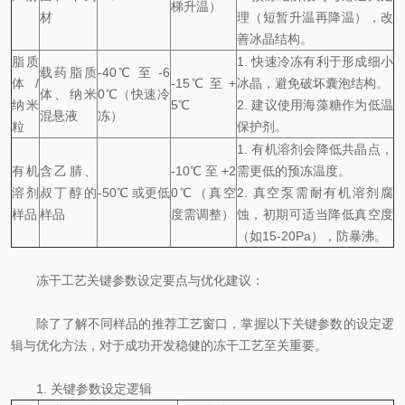
梯升温）
材
理（短暂升温再降温），改
善冰晶结构。
脂质
1. 快速冷冻有利于形成细小
载药脂质
-40℃ 至 -6
体/
-15℃ 至 +
冰晶，避免破坏囊泡结构。
体、纳米
0℃（快速冷
纳米
5℃
2. 建议使用海藻糖作为低温
混悬液
冻）
粒
保护剂。
1. 有机溶剂会降低共晶点，
有机
含乙腈、
-10℃ 至 +2
需更低的预冻温度。
溶剂
叔丁醇的
-50℃ 或更低
0℃（真空
2. 真空泵需耐有机溶剂腐
样品
样品
度需调整）
蚀，初期可适当降低真空度
（如15-20Pa），防暴沸。
冻干工艺关键参数设定要点与优化建议：
除了了解不同样品的推荐工艺窗口，掌握以下关键参数的设定逻
辑与优化方法，对于成功开发稳健的冻干工艺至关重要。
1. 关键参数设定逻辑