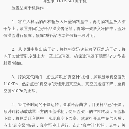
博医康FD-1B-50+冻干机
压盖型冻干机操作
：
1、将注入样品的西林瓶放入压盖物料盘中，再将物料盘放入冻
干架上，放置并固定好样品温度传感器，将冻干架放入冷阱中，盖好
保温盖进行预冻，预冻到样品*冻结并保持一段时间。
2、从冷阱中取出冻干架，将物料盘迅速转移至压盖冻干架，将
冻干架放置到冷阱上方，罩上玻璃罩。确保玻璃罩下端面与“O”型密
封圈*接触。
3、拧紧充气阀门，点击屏幕上“真空计”按钮，屏幕显示真空度为
110KPa，然后点击“真空泵”按钮开启真空泵。真空度迅速下降，至真
空度≤10Pa为正常。
4、经过长时间的干燥运转，查看样品曲线，目测样品已*干燥，
顺时针转动玻璃罩上方的压盖手柄，使压盖架上的丝杠转动，压盖板
下降，将瓶盖压入瓶中，实现真空下盖塞。然后打开真空充气阀后，
点击“真空泵”按钮，真空泵停止运行。点击“真空计”按钮，真空计关