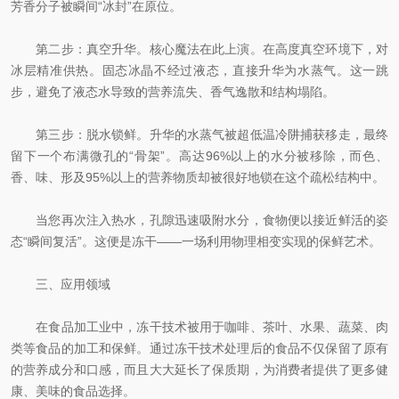
芳香分子被瞬间“冰封”在原位。
第二步：真空升华。核心魔法在此上演。在高度真空环境下，对
冰层精准供热。固态冰晶不经过液态，直接升华为水蒸气。这一跳
步，避免了液态水导致的营养流失、香气逸散和结构塌陷。
第三步：脱水锁鲜。升华的水蒸气被超低温冷阱捕获移走，最终
留下一个布满微孔的“骨架”。高达96%以上的水分被移除，而色、
香、味、形及95%以上的营养物质却被很好地锁在这个疏松结构中。
当您再次注入热水，孔隙迅速吸附水分，食物便以接近鲜活的姿
态“瞬间复活”。这便是冻干——一场利用物理相变实现的保鲜艺术。
三、应用领域
在食品加工业中，冻干技术被用于咖啡、茶叶、水果、蔬菜、肉
类等食品的加工和保鲜。通过冻干技术处理后的食品不仅保留了原有
的营养成分和口感，而且大大延长了保质期，为消费者提供了更多健
康、美味的食品选择。