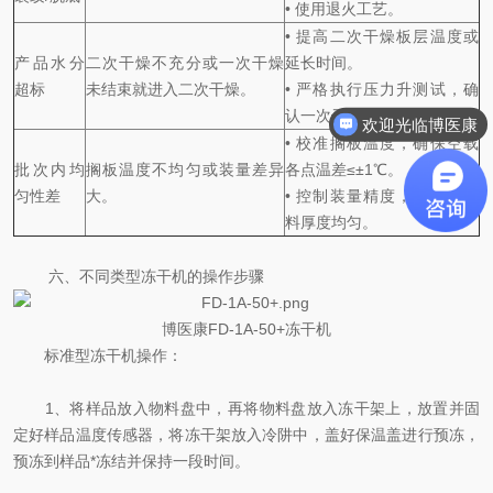
• 使用退火工艺。
• 提高二次干燥板层温度或
产品水分
二次干燥不充分或一次干燥
延长时间。
超标
未结束就进入二次干燥。
• 严格执行压力升测试，确
欢迎光临博医康
认一次干燥终点。
需要咨询什么
• 校准搁板温度，确保空载
批次内均
搁板温度不均匀或装量差异
各点温差≤±1℃。
匀性差
大。
• 控制装量精度，托盘内铺
料厚度均匀。
六、不同类型冻干机的操作步骤
博医康FD-1A-50+冻干机
标准型冻干机操作：
1、将样品放入物料盘中，再将物料盘放入冻干架上，放置并固
定好样品温度传感器，将冻干架放入冷阱中，盖好保温盖进行预冻，
预冻到样品*冻结并保持一段时间。