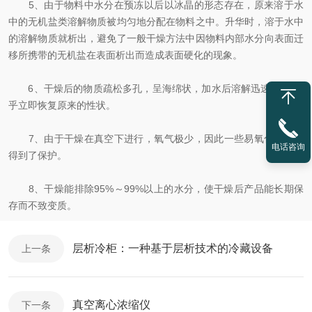
5、由于物料中水分在预冻以后以冰晶的形态存在，原来溶于水
中的无机盐类溶解物质被均匀地分配在物料之中。升华时，溶于水中
的溶解物质就析出，避免了一般干燥方法中因物料内部水分向表面迁
移所携带的无机盐在表面析出而造成表面硬化的现象。
6、干燥后的物质疏松多孔，呈海绵状，加水后溶解迅速而*，几
乎立即恢复原来的性状。
7、由于干燥在真空下进行，氧气极少，因此一些易氧化的物质
电话咨询
得到了保护。
8、干燥能排除95%～99%以上的水分，使干燥后产品能长期保
存而不致变质。
层析冷柜：一种基于层析技术的冷藏设备
上一条
真空离心浓缩仪
下一条