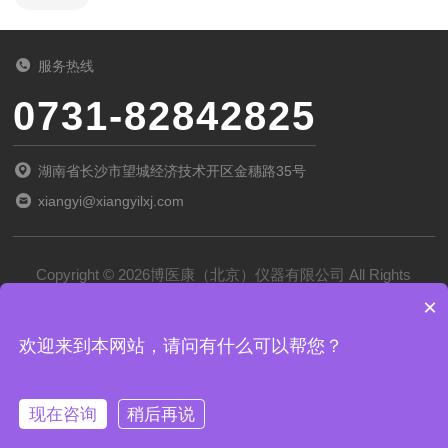
服务热线
0731-82842825
湖南省长沙市望城经济技术开区金穗路35号
xiangyi@xiangyilxj.com
Copyright © 2026博医康（北京）仪器有限公司 All Rights
×
Reserved
备案号：
京ICP备2022028788号-1
欢迎来到本网站，请问有什么可以帮您？
技术支持：
化工仪器网
管理登录
sitemap.xml
现在咨询
稍后再说
京公网安备 11011102002194号