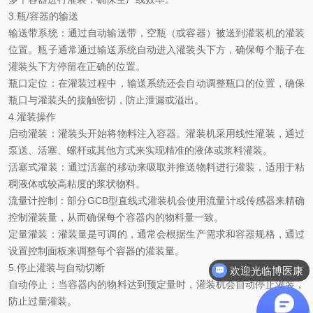
3.瓶/容器的输送
输送带系统：通过自动输送带，空瓶（或容器）被送到灌装机的灌装
位置。瓶子通常通过输送系统自动进入灌装头下方，确保每个瓶子在
灌装头下方停留在正确的位置。
瓶口定位：在灌装过程中，输送系统还会自动调整瓶口的位置，确保
瓶口与灌装头的接触密切，防止泄漏或溢出。
4.灌装操作
启动灌装：灌装头开始将物料注入容器。灌装机采用线性灌装，通过
泵送、活塞、螺杆或其他方式来实现精准的液体或浆料灌装。
活塞式灌装：通过活塞的移动来吸取并推送物料进行灌装，适用于粘
稠液体或较高粘度的浆状物料。
流量计控制：部分GCB型直线式灌装机会使用流量计或传感器来精确
控制灌装量，从而确保每个容器内的物料量一致。
定量灌装：灌装量是可调的，通常会根据生产需求和容器规格，通过
设置控制面板来调整每个容器的灌装量。
5.停止灌装与自动切断
欢迎光临博医康
自动停止：当容器内的物料达到预定量时，灌装机会自动停止灌装，
防止过量灌装。