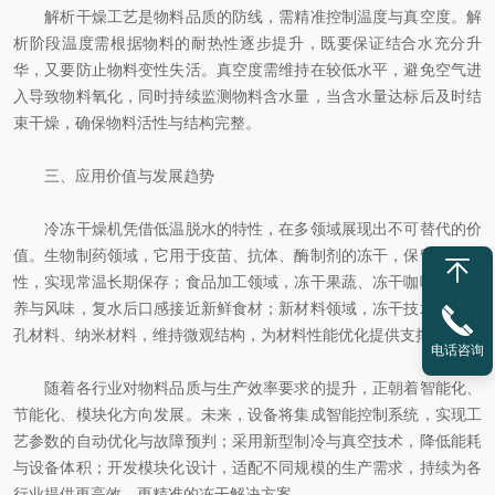
解析干燥工艺是物料品质的防线，需精准控制温度与真空度。解
析阶段温度需根据物料的耐热性逐步提升，既要保证结合水充分升
华，又要防止物料变性失活。真空度需维持在较低水平，避免空气进
入导致物料氧化，同时持续监测物料含水量，当含水量达标后及时结
束干燥，确保物料活性与结构完整。
三、应用价值与发展趋势
冷冻干燥机凭借低温脱水的特性，在多领域展现出不可替代的价
值。生物制药领域，它用于疫苗、抗体、酶制剂的冻干，保留生物活
性，实现常温长期保存；食品加工领域，冻干果蔬、冻干咖啡保留营
养与风味，复水后口感接近新鲜食材；新材料领域，冻干技术制备多
孔材料、纳米材料，维持微观结构，为材料性能优化提供支撑。
电话咨询
随着各行业对物料品质与生产效率要求的提升，正朝着智能化、
节能化、模块化方向发展。未来，设备将集成智能控制系统，实现工
艺参数的自动优化与故障预判；采用新型制冷与真空技术，降低能耗
与设备体积；开发模块化设计，适配不同规模的生产需求，持续为各
行业提供更高效、更精准的冻干解决方案。