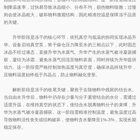
制降温速率，过快易导致冰晶细小、分布不均，损伤物料细胞；过慢
则会使冰晶粗大，破坏物料微观结构，因此精准控温是保障冻干品质
的关键。
升华阶段是冻干的核心环节，依托真空与低温的协同实现冰晶升
华。设备启动真空泵，将干燥仓压力降至水的三相点以下，此时固态
冰晶不经过液态，直接升华为水蒸气。升华产生的水蒸气被冷凝器捕
获，凝结为冰霜，避免水蒸气回流至物料表面，同时持续为升华提供
动力。这一阶段需严格控制加热温度与真空度，确保冰晶持续升华，
且物料温度始终低于共晶点，防止物料融化变形。
解析阶段是冻干的收尾关键，聚焦于去除物料中残留的结合水。
当自由水升华后，物料中仍存在少量与分子紧密结合的水分，需通过
适度升温，在维持真空的状态下，使结合水脱离物料分子的束缚，升
华为水蒸气被冷凝器捕获。这一阶段需精准控制温度，避免温度过高
导致物料活性丧失或结构破坏，使物料含水量降至1%-3%，实现长期
稳定保存。