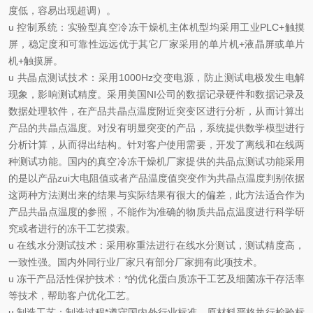
度低，容易出现超调）。
u
控制系统：实验型真空冷冻干燥机主体机型均采用工业
PLC+
触摸
屏，稳定度和可靠性远远优于其它厂家采用的单片机
+
液晶屏或单片
机
+
触摸屏。
u
共晶点测试技术：采用
1000Hz
交变电源，防止测试电极发生电解
现象，影响测试精度。采用美国
NI
公司的数据记录硬件和数据记录及
数据处理软件，在产品共晶点温度附近突变区进行分析，从而计算出
产品的共晶点温度。对没有明显突变的产品，系统提供数学模型进行
分析计算，从而得出结构。针对客户使用需要，开发了离线和在线两
种测试功能。国内的真空冷冻干燥机厂家提供的共晶点测试功能采用
的是以产品zui大电阻值或者产品温度值突变作为共晶点温度判别依据
这两种方法测出来的结果与实际结果有很大的偏差，此方法适合作为
产品共晶点温度的参照，不能作为准确的物质共晶点温度进行科学研
究或者进行的冻干工艺摸索。
u
在线水分测试技术：采用称重法进行在线水分测试，测试精度高，
一致性强。国内外同行业厂家只有部分厂家拥有此项技术。
u
冻干产品活性保护技术：*的优化蛋白质冻干工艺及细菌冻干存活率
等技术，帮助客户优化工艺。
u
制造工艺：制造过程*遵守国内外行业标准。原材料严格执行检验标