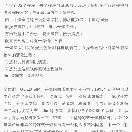
·可储存32个程序，每个程序可设36段，冷冻干燥机在运行过程中可
修改程序参数，并记录zui后的干燥曲线；
·由于干燥室与冷阱为分体结构，捕水能力强，干燥时间短；
·触摸屏操作，PID控制，显示干燥曲线；
·方形托盘不易变形，易于操作，便于清洗；
·配置充气阀，可充干燥惰性气体；
·干燥室采用高透光无色透明有机玻璃门，在操作过程中能清晰观察
物料的变化过程；
·可选配共晶点测试装置。
·可选配上位机软件实现远程控制。
Sim冷冻式干燥机品牌
金西盟（GOLD-SIM）是美国西盟集团的分公司，1995年进入中国以
生产经营冷冻式干燥机、冷冻式干燥机、凝胶成像系统、二氧化碳培
养箱、分子杂交箱、渗透压仪、液氮罐、移液器、全自动酶免分析仪
等自动化仪器为主。Sim冷冻式干燥机取得了ISO9001认证、CE认
证，并承诺整机质保三年（中试、工业型冷冻式干燥机除外）。2013
当年产当年卖的冷冻式干燥机只有一台制冷系统出问题，下一个目标
*！sim小型实验室冷冻式干燥机在品牌中，中国销量*！故障率zui