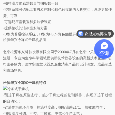
·物料温度传感器数量与搁板数一致
·控制系统可选配工业PLC控制和彩色触摸屏的人机交互，系统更加便
捷、可靠
·可选配压塞装置和多歧管装置
欢迎光临博医康
·提供整机的洁净室安装方案
·D型为普通控制系统，H型为PLC+彩色触摸屏控制系统
需要咨询什么
松源华兴冷冻式干燥机品牌
北京松源华兴科技发展有限公司于2000年7月在北京中关村科技园区
注册，专业为生命科学领域提供新技术仪器设备的高新技术企业。公
司主要致力于医学实验室仪器及卫生消毒产品的设计研发、成品制造
和市场销售。
松源华兴冷冻式干燥机特点
·预冻干燥在原位进行，减少干燥过程的繁琐操作，实现了冻干过程
的自动化；
·硅油作为循环介质，控温精度高，搁板温差≤1℃,干燥效果均匀；
·搁板温度可调、可控、可摸索、中试和生产工艺；