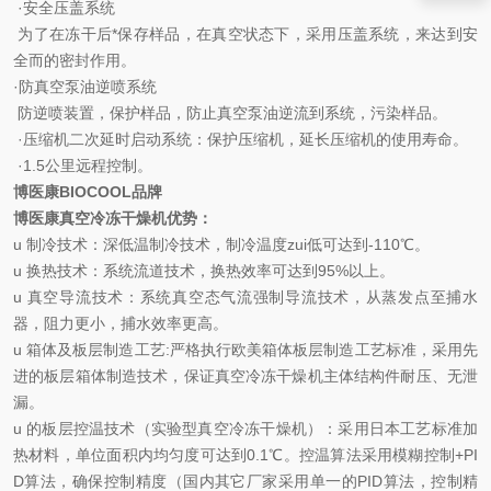
·安全压盖系统
为了在冻干后*保存样品，在真空状态下，采用压盖系统，来达到安
全而的密封作用。
·防真空泵油逆喷系统
防逆喷装置，保护样品，防止真空泵油逆流到系统，污染样品。
·压缩机二次延时启动系统：保护压缩机，延长压缩机的使用寿命。
·1.5公里远程控制。
博医康BIOCOOL品牌
博医康真空冷冻干燥机优势：
u
制冷技术：深低温制冷技术，制冷温度zui低可达到
-110
℃
。
u
换热技术：系统流道技术，换热效率可达到
95%
以上。
u
真空导流技术：系统真空态气流强制导流技术，从蒸发点至捕水
器，阻力更小，捕水效率更高。
u
箱体及板层制造工艺
:
严格执行欧美箱体板层制造工艺标准，采用先
进的板层箱体制造技术，保证真空冷冻干燥机主体结构件耐压、无泄
漏。
u
的板层控温技术（实验型真空冷冻干燥机）：采用日本工艺标准加
热材料，单位面积内均匀度可达到
0.1
℃。控温算法采用模糊控制
+PI
D
算法，确保控制精度（国内其它厂家采用单一的
PID
算法，控制精