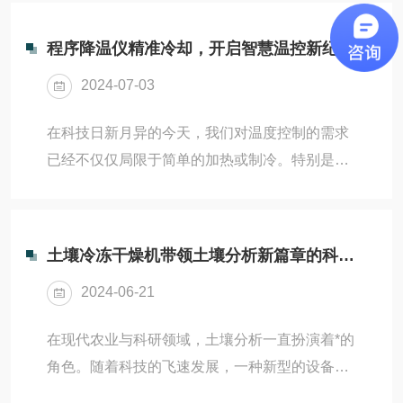
靠，适合短距离推动；电机驱动则可以精确控制
伤，保持样品的生物活...
推动力和速度，适合需要复杂运动轨迹的场景。
程序降温仪精准冷却，开启智慧温控新纪元
推瓶机构位置：推瓶机构通常安装在洗瓶机的输
2024-07-03
送线上，需要考虑到瓶子的输入和输出位置，确
保推瓶动作能够顺利进行。推瓶动作设计：设计
在科技日新月异的今天，我们对温度控制的需求
推瓶机构时需要考虑推动的力度和速度，确保能
已经不仅仅局限于简单的加热或制冷。特别是在
够将瓶子准确推入下一个工位，同时要避免因为
工业、医疗、科研等领域，对温度的精准控制往
推动力过大而导致瓶子损坏或者产生不必要的振
往能决定实验的成败、产品的质量和治疗的效
动。传动系统：如果...
果。在这一背景下，程序降温仪的诞生无疑为我
土壤冷冻干燥机带领土壤分析新篇章的科技创新
们开启了智慧温控的新纪元。程序降温仪是一种
2024-06-21
温度控制设备，它采用的程序控制技术，能够实
现对温度的精准控制和调节。与传统的温度控制
在现代农业与科研领域，土壤分析一直扮演着*的
设备相比，具有更高的精度、更快的响应速度和
角色。随着科技的飞速发展，一种新型的设备
更灵活的操作方式。这些特点使得它在各种领域
——土壤冷冻干燥机，正以其技术优势和广泛的
都得到了广泛的应用。在工业领域，被用于控制