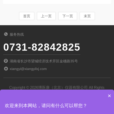
生产的桥梁，更是确保药品质量、安全性和有效
张紧和磨损情况，及时调整或更换损坏的部件。
性的关键环节。在这一环节中，中试冷冻干燥机
清洗和更换过滤器：定期...
以其高效、稳定的性能，成为了药品中试的重要
首页
上一页
下一页
末页
设备。中试冷冻干燥机是一种利用低温冷冻和真
空技术去除物质中水分的设备。它的工作原理主
服务热线
要包括冷冻结晶、升华干燥和解析干燥三个阶
0731-82842825
段。首先，物料在低温下被冷冻结晶，形成固态
的冰晶；然后，在真空环境下，冰晶直接升华成
湖南省长沙市望城经济技术开区金穗路35号
水蒸气并被排出系统；最后，通过加热和真空作
xiangyi@xiangyilxj.com
用，去除物料中残留的...
Copyright © 2026博医康（北京）仪器有限公司 All Rights
×
Reserved
备案号：
京ICP备2022028788号-1
欢迎来到本网站，请问有什么可以帮您？
技术支持：
化工仪器网
管理登录
sitemap.xml