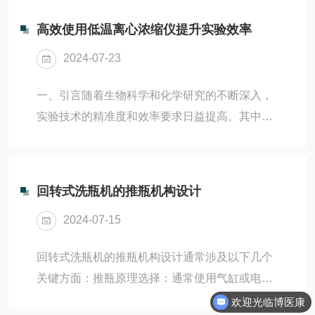
于制备药物的冻干颗粒...
一、工作原理与技术特点低温离心浓缩仪的工作
高效使用低温离心浓缩仪提升实验效率
原理基于离心力、低温保护、真空蒸发及加热等
2024-07-23
多重技术的协同作用。在高速旋转的离心转子产
生的*离心力作用下，样品中的溶质被强制沉淀，
一、引言随着生物科学和化学研究的不断深入，
而溶剂则被推向离心管外侧。与此同时，低温环
实验技术的精准度和效率要求日益提高。其中，
境有效保护了溶质的生物活性，避免了高温导致
样品的浓缩是实验过程中的重要环节，直接影响
的成分破坏。随后，通过真空泵降低环境压力，
到实验结果的准确性和实验效率。低温离心浓缩
结合加热装置，溶剂...
仪作为一种高效的实验设备，在样品浓缩方面展
回转式洗瓶机的推瓶机构设计
现出了显著的优势。本文旨在探讨如何高效使用
2024-07-15
低温离心浓缩仪，以提升实验效率，为相关领域
的科研工作者提供参考。二、工作原理与特点低
回转式洗瓶机的推瓶机构设计通常涉及以下几个
温离心浓缩仪结合了离心力和低温环境，通过高
关键方面：推瓶原理选择：通常使用气缸或电机
速旋转产生的离心力将样品中的溶剂分离出来，
驱动的推杆来实现瓶子的推动。气缸驱动简单可
欢迎光临博医康
并利用低温环境减少样品在离心过程中的热损