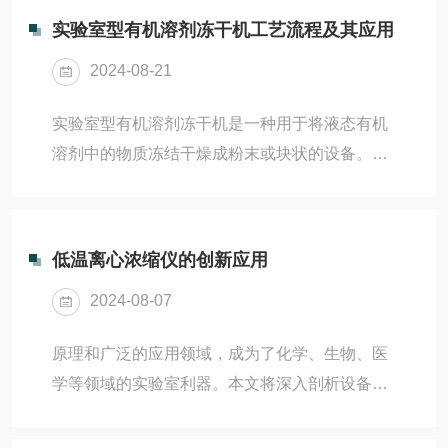
实验室型有机溶剂冻干机工艺流程及其应用
2024-08-21
实验室型有机溶剂冻干机是一种用于将液态有机
溶剂中的物质冻结干燥成粉末或块状的设备。其
工艺流程通常包括以下步骤：制备有机溶液：首
先需要将待处理的有机溶质与适量的有机溶剂混
合，形成均匀的有机溶液。冷冻：将有机溶液注
低温离心浓缩仪的创新应用
入冷冻器中，在低温条件下将有机溶液冷冻成固
2024-08-07
态状态，形成冷冻样品。真空干燥：将冷冻样品
转移到真空干燥室中，在适当的真空条件下升
原理和广泛的应用领域，成为了化学、生物、医
温，使有机溶剂在减压下升华，从而将有机溶剂
学等领域的实验室利器。本文将深入剖析设备的
除去，最终得到冻干的有机物质。实验室型有机
工作原理、技术特点、操作流程及应用实例，带
溶剂冻干机的应用包括但不限于：药物研发：用
领读者一同探索这一实验室高效神器的奥秘。