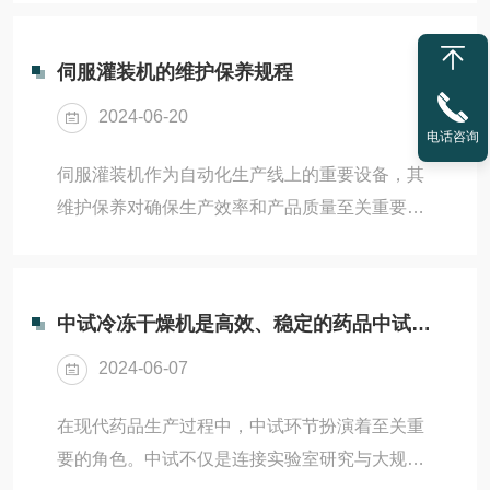
应用前景，逐渐成为土壤分析领域的新宠。本文
生产过程中的温度，确...
旨在探讨工作原理、技术特点及其在土壤分析中
伺服灌装机的维护保养规程
的重要应用。土壤冷冻干燥机是一种利用低温冷
2024-06-20
冻和真空干燥技术，对土壤样品进行高效、快速
电话咨询
处理的专用设备。其工作原理主要基于土壤中的
伺服灌装机作为自动化生产线上的重要设备，其
水分在低温下结冰，并在真空环境下迅速升华的
维护保养对确保生产效率和产品质量至关重要。
原理，从而实现土壤的快速干燥。与传统的热风
以下是一般的伺服灌装机维护保养规程的概述：
干燥方法相比，能够更好地保留土壤样品的原始
日常维护清洁和检查：每班工作前后，清洁伺服
结构和化学性质，减...
灌装机的外部表面，特别是工作区域和传动部
中试冷冻干燥机是高效、稳定的药品中试环节重要设备
件。检查机器周围是否有杂物和异物，保持工作
2024-06-07
环境整洁。润滑：按照设备手册要求，定期给伺
服灌装机的润滑部件加注适量的润滑油或润滑
在现代药品生产过程中，中试环节扮演着至关重
脂。注意不要过度润滑或漏润，避免污染产品。
要的角色。中试不仅是连接实验室研究与大规模
检查传动部件：定期检查传动带、链条和齿轮的