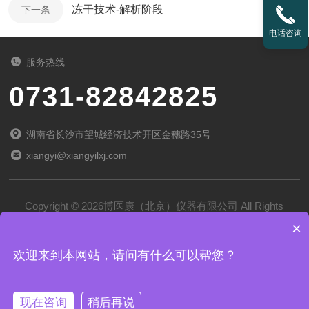
冻干技术-解析阶段
下一条
电话咨询
服务热线
0731-82842825
湖南省长沙市望城经济技术开区金穗路35号
xiangyi@xiangyilxj.com
Copyright © 2026博医康（北京）仪器有限公司 All Rights
×
Reserved
备案号：
京ICP备2022028788号-1
欢迎来到本网站，请问有什么可以帮您？
技术支持：
化工仪器网
管理登录
sitemap.xml
现在咨询
稍后再说