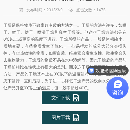
发布时间：2015/3/9
点击次数：1475
干燥是保持物质不致腐败变质的方法之一。干燥的方法有许多，如晒
干、煮干、烘干、喷雾干燥和真空干燥等。但这些干燥方法都是在
0
℃
以上或更高的温度下进行。干燥所得的产品，一般是体积缩小、
质地变硬，有些物质发生了氧化，一些易挥发的成分大部分会损失
掉，有些热敏性的物质，如蛋白质、维生素会发生变性。微生物会失
去生物活力，干燥后的物质不易在水中溶解等。因此干燥后的产品与
干燥前相比在性状上有很大的差别。而冷冻干燥法不同于以上的干燥
欢迎光临博医康
方法，产品的干燥基本上在0
℃
以下的温度进行，即在产品冻结的状
态下进行，直到后期，为了进一步降低干燥产品的残余
水分
含量，才
让产品升至0
℃
以上的温度，但一般不超过40
℃
。
文件下载
图片下载