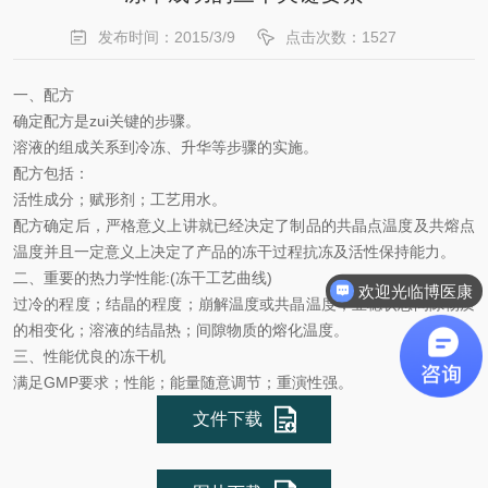
发布时间：2015/3/9
点击次数：1527
一、
配方
确定
配方
是zui关键的步骤。
溶液的组成关系到冷冻、升华等步骤的实施。
配方
包括：
活性成分；赋形剂；工艺用水。
配方确定后，严格意义上讲就已经决定了制品的共晶点温度及共熔点
温度并且一定意义上决定了产品的冻干过程抗冻及活性保持能力。
二、重要的热力学性能:(冻干工艺曲线)
欢迎光临博医康
过冷的程度；结晶的程度；崩解温度或共晶温度；亚稳状态间隙物质
的相变化；溶液的结晶热；间隙物质的熔化温度。
三、
性能优良
的冻干机
满足GMP要求；性能；能量随意调节；重演性强。
文件下载