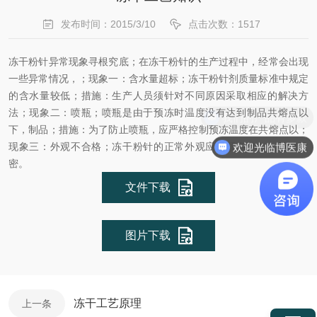
发布时间：2015/3/10
点击次数：1517
冻干粉针异常现象寻根究底；在冻干粉针的生产过程中，经常会出现
一些异常情况，；现象一：含水量超标；冻干粉针剂质量标准中规定
的含水量较低；措施：生产人员须针对不同原因采取相应的解决方
法；现象二：喷瓶；喷瓶是由于预冻时温度没有达到制品共熔点以
我们的产品有多款
下，制品；措施：为了防止喷瓶，应严格控制预冻温度在共熔点以；
欢迎光临博医康
现象三：外观不合格；冻干粉针的正常外观应是颜色均匀，孔隙致
密
。
文件下载
图片下载
冻干工艺原理
上一条