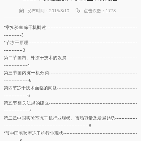
发布时间：2015/3/10
点击次数：1778
*章实验室冻干机概述----------------------------------------------------------
-----------3
*节冻干原理---------------------------------------------------------------------
------------3
第二节国内、外冻干技术的发展---------------------------------------------
---------------4
第三节国内冻干机分类--------------------------------------------------------
----------------6
第四节冻干技术面临的问题---------------------------------------------------
---------------6
第五节相关法规的建立--------------------------------------------------------
----------------7
第二章中国实验室冻干机行业现状、市场容量及发展趋势--------------
------------------------------------------------------8
*节中国实验室冻干机行业现状-----------------------------------------------
----------8