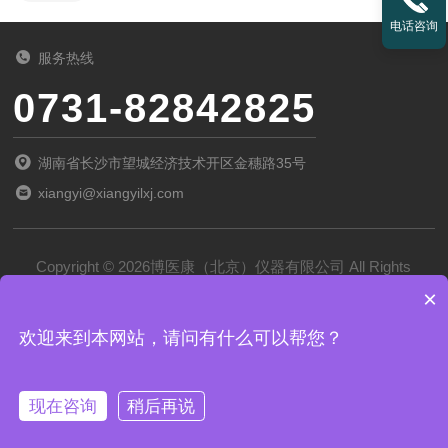
电话咨询
服务热线
0731-82842825
湖南省长沙市望城经济技术开区金穗路35号
xiangyi@xiangyilxj.com
Copyright © 2026博医康（北京）仪器有限公司 All Rights
×
Reserved
备案号：
京ICP备2022028788号-1
欢迎来到本网站，请问有什么可以帮您？
技术支持：
化工仪器网
管理登录
sitemap.xml
现在咨询
稍后再说
京公网安备 11011102002194号