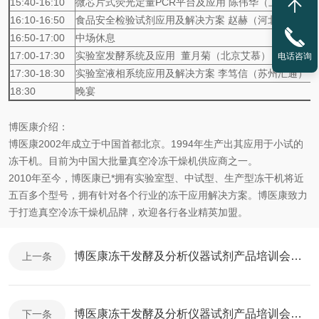
15:40-16:10
微芯片式荧光定量PCR平台及应用 陈伟华（上海创坤）
16:10-16:50
食品安全检验试剂应用及解决方案 赵赫（河北伊莱莎）
16:50-17:00
中场休息
17:00-17:30
实验室发酵系统及应用 董月菊（北京艾慕）
电话咨询
17:30-18:30
实验室液相系统应用及解决方案 李笃信（苏州汇通）
18:30
晚宴
博医康介绍：
博医康2002年成立于中国首都北京。1994年生产出其应用于小试的
冻干机。目前为中国大批量真空冷冻干燥机供应商之一。
2010年至今，博医康已*拥有实验室型、中试型、生产型冻干机将近
五百多个型号，拥有针对各个行业的冻干应用解决方案。博医康致力
于打造真空冷冻干燥机品牌，欢迎各行各业精英加盟。
博医康冻干发酵及分析仪器试剂产品培训会将带来跨领域分享
上一条
博医康冻干发酵及分析仪器试剂产品培训会掀参会热潮
下一条