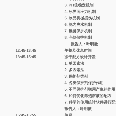
3.
PH
值稳定机制
4.
冰界面应力机制
5.
冰晶机械损伤机制
6.
胞内失水机制
7.
氢键保护机制
8.
仓储保护机制
报告人：叶明徽
12:45-13:45
午餐及休息时间
13:45-15:45
冻干配方设计开发
1.
单因素法
2.
多因素法
3.
保护剂类别
4.
各类保护剂保护作用
5.
不同保护剂联用产生的作用
6.
如何优化筛选溶液的配方
7.
科学的使用统计软件进行
报告人：叶明徽
15:45-15:55
休息