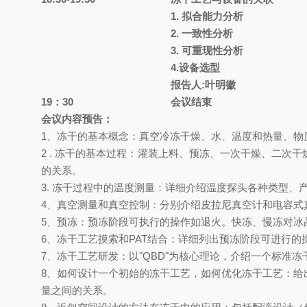
1.
拟合能力分析
2.
一致性分析
3.
可重现性分析
4.
设备选型
报告人:叶明徽
19
：30
会议结束
会议内容预告：
1
、冻干的基本概念：真空冷冻干燥、水、温度和热量、物
2 .
冻干的基本过程：灌装上料、预冻、一次干燥、二次干
的关系。
3.
冻干过程中的温度测量：详细介绍温度探头各种类型、
4
、真空测量和真空控制：分别介绍皮拉尼真空计和电容式
5
、预冻：预冻阶段可执行的操作如退火。快冻、慢冻对冰
6
、冻干工艺摸索和
PAT
结合：详细列出预冻阶段可进行的
7
、冻干工艺研发：以
"QBD"
为核心理论，介绍一个标准冻
8
、如何设计一个初始的冻干工艺，如何优化冻干工艺：给
量之间的关系。