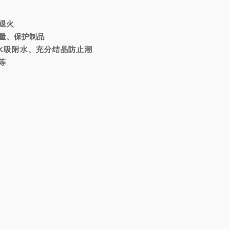
退火
量、保护制品
水吸附水、充分结晶防止潮
等