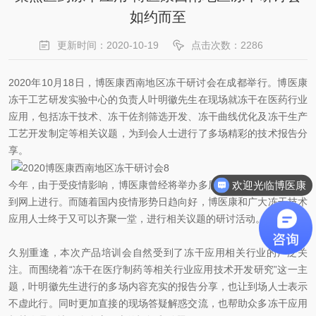
如约而至
更新时间：2020-10-19
点击次数：2286
2020年10月18日，博医康西南地区冻干研讨会在成都举行。博医康
冻干工艺研发实验中心的负责人叶明徽先生在现场就冻干在医药行业
应用，包括冻干技术、冻干佐剂筛选开发、冻干曲线优化及冻干生产
工艺开发制定等相关议题，为到会人士进行了多场精彩的技术报告分
享。
欢迎光临博医康
今年，由于受疫情影响，博医康曾经将举办多届的冻干技术研讨会搬
到网上进行。而随着国内疫情形势日趋向好，博医康和广大冻干技术
应用人士终于又可以齐聚一堂，进行相关议题的研讨活动。
久别重逢，本次产品培训会自然受到了冻干应用相关行业的广泛关
注。而围绕着“冻干在医疗制药等相关行业应用技术开发研究”这一主
题，叶明徽先生进行的多场内容充实的报告分享，也让到场人士表示
不虚此行。同时更加直接的现场答疑解惑交流，也帮助众多冻干应用