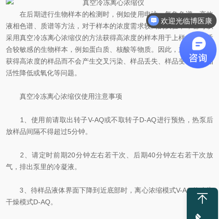
在后期进行生物样本的检测时，例如使用电泳、气象色谱、高效
欢迎光临博医康
液相色谱、质谱等方法，对于样本的浓度需求较高的实验中，都可以
采用真空冷冻离心浓缩仪的方法获得高浓度的样本用于上样。特别适
合较敏感的生物样本，例如蛋白质、核酸等物质。因此，主要目的是
获得高浓度的样品而不会产生交叉污染、样品丢失、样品变性、样品
活性降低或氧化等问题。
真空冷冻离心浓缩仪使用注意事项
1、使用前请取出转子V-AQ或不取转子D-AQ进行预热，热泵后
放样品间隔不得超过5分钟。
2、请定时前期20分钟左右若干次、后期40分钟左右若干次放
气，排出泵里的冷凝液。
3、待样品液体界面下降到近底部时，离心浓缩模式V-AQ修改为
干燥模式D-AQ。