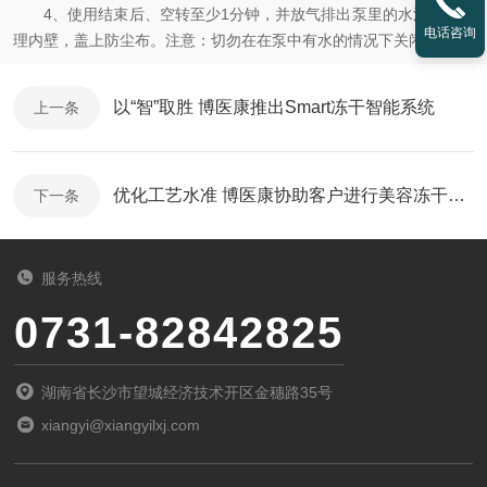
4、使用结束后、空转至少1分钟，并放气排出泵里的水汽，并清
电话咨询
理内壁，盖上防尘布。注意：切勿在在泵中有水的情况下关闭仪器！
以“智”取胜 博医康推出Smart冻干智能系统
上一条
优化工艺水准 博医康协助客户进行美容冻干粉实验
下一条
服务热线
0731-82842825
湖南省长沙市望城经济技术开区金穗路35号
xiangyi@xiangyilxj.com