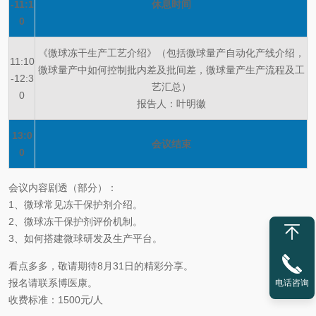
-11:1
休息时间
0
《微球冻干生产工艺介绍》（包括微球量产自动化产线介绍，
11:10
微球量产中如何控制批内差及批间差，微球量产生产流程及工
-12:3
艺汇总）
0
报告人：叶明徽
13:0
会议结束
0
会议内容剧透（部分）：
1、微球常见冻干保护剂介绍。
2、微球冻干保护剂评价机制。
3、如何搭建微球研发及生产平台。
看点多多，敬请期待8月31日的精彩分享。
报名请联系博医康。
电话咨询
收费标准：1500元/人