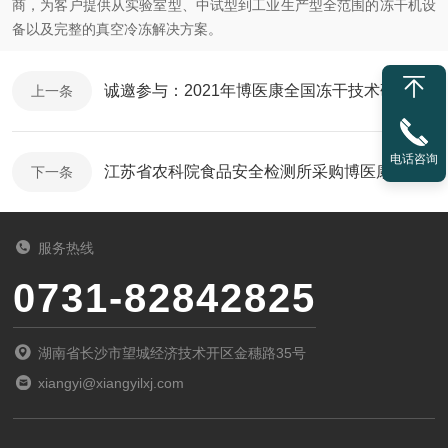
商，为客户提供从实验室型、中试型到工业生产型全范围的冻干机设
备以及完整的真空冷冻解决方案。
诚邀参与：2021年博医康全国冻干技术研讨会
上一条
电话咨询
江苏省农科院食品安全检测所采购博医康Pilot2-4LD冻干机
下一条
服务热线
0731-82842825
湖南省长沙市望城经济技术开区金穗路35号
xiangyi@xiangyilxj.com