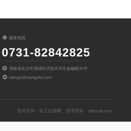
服务热线
0731-82842825
湖南省长沙市望城经济技术开区金穗路35号
xiangyi@xiangyilxj.com
技术支持：
化工仪器网
管理登录
sitemap.xml