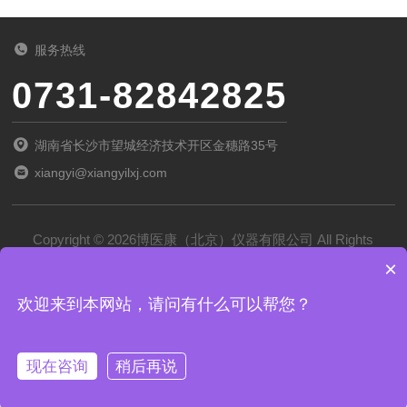
服务热线
0731-82842825
湖南省长沙市望城经济技术开区金穗路35号
xiangyi@xiangyilxj.com
Copyright © 2026博医康（北京）仪器有限公司 All Rights
×
Reserved
备案号：
京ICP备2022028788号-1
欢迎来到本网站，请问有什么可以帮您？
技术支持：
化工仪器网
管理登录
sitemap.xml
现在咨询
稍后再说
京公网安备 11011102002194号