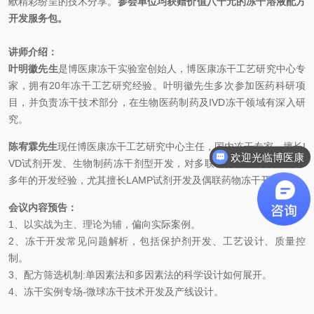
献精彩纷呈的技术分享。
参会单位均获赠价值八千元的冻干溶液配方
开发服务包。
讲师介绍：
叶明徽先生
是博医康冻干实验室创始人，博医康冻干工艺研究中心专
家，拥有20年冻干工艺研究经验。叶明徽先生多次参加医药科研项
目，并负责冻干技术部分，在生物医药制药及IVD冻干领域有深入研
究。
陈宥霖先生
现任博医康冻干工艺研究中心主任，国内冻干专家、擅长I
欢迎光临博医康
VD试剂开发、生物制药冻干剂型开发，对多联检分子检测项目有十
多年的开发经验，尤其擅长LAMP试剂开发及偶联药物冻干开发。
会议内容预告：
1、以实战为主、理论为辅，偏向实际案例。
2、冻干开发常见问题解析，包括保护剂开发、工艺设计、质量控
制。
3、配方筛选机制:单因素法和多因素法的科学设计如何展开。
4、冻干实例专场-微球冻干技术开发及产线设计。