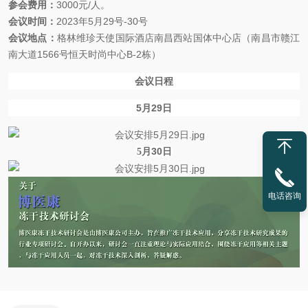
参会费用：
3000元/人。
会议时间：
2023年5月29号-30号
会议地点：
格林维珍天使国际酒店南昌西站国体中心店（南昌市赣江
南大道1566号恒天时尚中心B-2栋）
会议日程
5月
29
日
30
5月
日
电话咨询