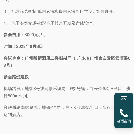
3、 配方筛选机制:单因素法和多因素法的科学设计如何展开。
4、 冻干实例专场-微球冻干技术开发及产线设计。
参会费用：
3000元/人。
时间：
202
3
年
8月8日
会议地点：
广州戴斯酒店
二楼戴斯厅
（
广东省广州市白云区云霄路
8
8号）
参会路线建议：
机场路线：地铁3号线到嘉禾望岗，转2号线，白云公园站A出口，步
行800m即到。
高铁番禺南站路线：地铁2号线，白云公园站A出口，步行800m即可
达到酒店。
电话咨询