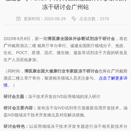
冻干研讨会广州站
更新时间：2023-06-29
点击次数：2370
2023年8月8日，新一期
博医康全国体外诊断试剂冻干研讨会
，将在
广
州戴斯酒店
二楼
戴斯厅
举办
举行。诚邀全国医疗领域分子、免疫、
生化、POCT、质谱、流式、微生物、凝血等试剂冻干方面的研发及
生产人员莅临参加。
（同时间，
博医康
全国大健康行业专家级冻干研讨会
也将在
广
州戴斯
酒店二楼
云霄厅
举办，敬请相关领域人员关注参与。
点击了解更多详
情
。
）
研讨会主题：
冻干技术开发在IVD应用领域的深入研讨
研讨会主要内容：
发布冻干在IVD试剂等方面最新应用开发技术。涵
盖IVD领域冻干技术开发难点及对应解决措施。
研讨会特色：
以应用领域冻干技术开发专题进行冻干相关新技术分