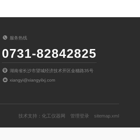
服务热线
0731-82842825
湖南省长沙市望城经济技术开区金穗路35号
xiangyi@xiangyilxj.com
技术支持：
化工仪器网
管理登录
sitemap.xml