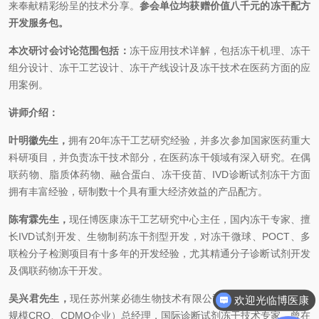
来奉献精彩纷呈的技术分享。
参会单位均获赠价值八千元的冻干配方
开发服务包。
本次研讨会讨论范围包括：
冻干应用技术详解，包括冻干机理、冻干
组分设计、冻干工艺设计、冻干产线设计及冻干技术在医药方面的应
用案例。
讲师介绍：
叶明徽先生，
拥有20年冻干工艺研究经验，并多次参加国家医药重大
科研项目，并负责冻干技术部分，在医药冻干领域有深入研究。在偶
联药物、脂质体药物、融合蛋白、冻干疫苗、IVD诊断试剂冻干方面
拥有丰富经验，研制数十个具有重大经济效益的产品配方。
陈宥霖先生，
现任博医康冻干工艺研究中心主任，国内冻干专家、擅
长IVD试剂开发、生物制药冻干剂型开发，对冻干微球、POCT、多
联检分子检测项目有十多年的开发经验，尤其精通分子诊断试剂开发
及偶联药物冻干开发。
吴兴君先生，
现任苏州莱必德生物技术有限公司（国内冻干IVD最大
欢迎光临博医康
规模CRO、CDMO企业）总经理，国际诊断试剂冻干技术专家，曾在