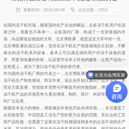
更新时间：2016-08-08
点击次数：2353
在国内冻干机市场，随着国内生产企业的崛起，众多冻干机用户在选
择之时，答案也不再单一。众多国内厂商，构成了一支背靠国内市
场，向品牌发起挑战的大军。北京博医康，就是这支大军中的一员。
北京博医康自成立以来，坚持在冻干机生产制造领域自主创新，不断
推出的冻干机系列设备，基本上可以满足国内用户对冻干设备的需
求，而更加低廉的价格，以及更符合本土特色的服务，让其产品在一
我们的产品有多款
定程度上，成为了进口冻干机不错的替代者。
作为国内冻干机厂商的代表之一，北京博医康近二十年来一直专注于
欢迎光临博医康
冻干机生产制造领域。而近年来，该企业开始注重向产品专业化、多
而全方面发展，凭借技术优势与不断提升的性能指标，博医康旗下的
冻干机产品的市场竞争力逐步增强，制药、医疗、科研等领域已经得
到广泛应用。
随着技术实力的增长，博医康近年来也开始布局市场，，并且覆盖了
从实验室型、中试型及工业生产型的更为全面的范围。其出众的工艺
和产品性能，也显露了这家在冻干机领域深耕多年的企业不俗的生产
水平。其深挖潜力，坚持专业全面多系列发展的策略，很可能就会成