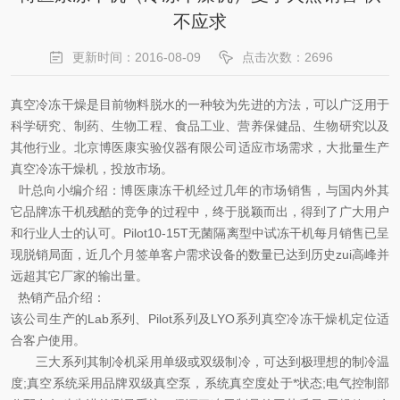
不应求
更新时间：2016-08-09
点击次数：2696
真空冷冻干燥是目前物料脱水的一种较为先进的方法，可以广泛用于
科学研究、制药、生物工程、
食品工业、营养保健品、生物研究以及
其他行业。
北京博医康实验仪器有限公司
适应市场需求，大批量生产
真空冷冻干燥机，投放市场。
叶总向小编介绍：博医康冻干机经过几年的市场销售，与国内外其
它品牌冻干机残酷的竞争的过程中，终于脱颖而出，得到了广大用户
和行业人士的认可。Pilot10-15T无菌隔离型中试冻干机每月销售已呈
现脱销局面，近几个月签单客户需求设备的数量已达到历史zui高峰并
远超其它厂家的输出量。
热销产品介绍：
该公司生产的
Lab
系列
、
Pilot系列及LYO系列
真空冷冻干燥机
定位适
合客户使用
。
三大系列其
制冷机采用单级或双级制冷，
可
达到极理想的制冷温
度;真空系统采用
品牌
双级真空
泵
，
系统
真空度处于*状态;电气控制部