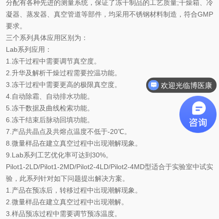
分配有各种先进的测量系统，保证了冻干制品的工艺质量;干燥箱、冷
凝器、蒸发器、真空管道等部件，均采用不锈钢材料制造，符合GMP
要求。
三个系列具体应用区别为：
Lab系列应用：
1.
冻干过程中需要调节真空度。
2.
升华及解析干燥过程需要控温功能。
3.
冻干过程中需要更高的极限真空度。
欢迎光临博医康
4.
自动除霜、自动排水功能。
5.
冻干数据及曲线检索功能。
6.
冻干结束后脉动回填功能。
7.
产品共晶点及共熔点温度不低于-20℃。
8.
微量样品在建立真空过程中出现潮解现象。
9.
Lab系列工艺优化率可达到30%。
Pilot1-2LD/Pilot1-2MD/Pilot2-4LD/Pilot2-4MD型适合于实验室中试实
验，此系列针对如下问题提出解决方案。
1.
产品在预冻后，转移过程中出现潮解现象。
2.
微量样品在建立真空过程中出现潮解。
3.
样品预冻过程中需要调节预冻温度。