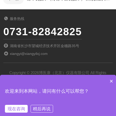
服务热线
0731-82842825
湖南省长沙市望城经济技术开区金穗路35号
xiangyi@xiangyilxj.com
Copyright © 2026博医康（北京）仪器有限公司 All Rights
×
Reserved
备案号：
京ICP备2022028788号-1
欢迎来到本网站，请问有什么可以帮您？
技术支持：
化工仪器网
管理登录
sitemap.xml
现在咨询
稍后再说
京公网安备 11011102002194号