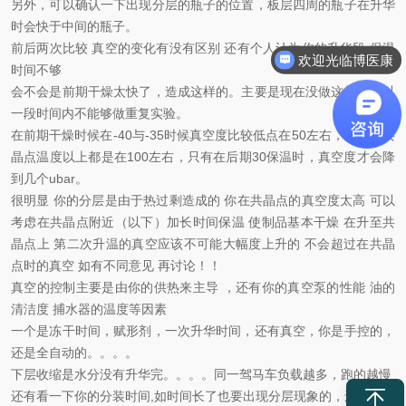
另外，可以确认一下出现分层的瓶子的位置，板层四周的瓶子在升华
时会快于中间的瓶子。
前后两次比较 真空的变化有没有区别 还有个人认为你的升华段 保温
欢迎光临博医康
时间不够
会不会是前期干燥太快了，造成这样的。主要是现在没做这样品所以
一段时间内不能够做重复实验。
在前期干燥时候在-40与-35时候真空度比较低点在50左右，后面到共
晶点温度以上都是在100左右，只有在后期30保温时，真空度才会降
到几个ubar。
很明显 你的分层是由于热过剩造成的 你在共晶点的真空度太高 可以
考虑在共晶点附近（以下）加长时间保温 使制品基本干燥 在升至共
晶点上 第二次升温的真空应该不可能大幅度上升的 不会超过在共晶
点时的真空 如有不同意见 再讨论！！
真空的控制主要是由你的供热来主导 ，还有你的真空泵的性能 油的
清洁度 捕水器的温度等因素
一个是冻干时间，赋形剂，一次升华时间，还有真空，你是手控的，
还是全自动的。。。。
下层收缩是水分没有升华完。。。。同一驾马车负载越多，跑的越慢
还有看一下你的分装时间,如时间长了也要出现分层现象的，还有就是