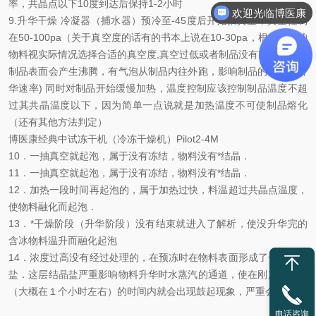
率，共晶点以下10度到达后保持1-2小时
欢迎光临博医康
9.升华干燥 冷凝器（捕水器）预冷至-45度后开始抽真空，真空控制
在50-100pa（关于真空度的话有的书本上说在10-30pa，根据不同的
物料视实际情况选择合适的真空度,真空过低或者制品没有冻透的话，
制品表面会产生沸腾，有气泡从制品内往外跑，影响制品的外观和升
华速率) 同时对制品开始缓慢加热，温度控制应该控制制品温度不超
过其共晶温度以下，因为简单一点说就是加热温度不可使制品熔化
（还有其他方法判定）
博医康经典中试冻干机（冷冻干燥机）Pilot2-4M
10．一抽真空就起泡，属于没有冻结，物料没有*结晶．
11．一抽真空就起泡，属于没有冻结，物料没有*结晶．
12．加热一段时间再起泡的，属于加热过快，料温超过共晶点温度，
使物料融化而起泡．
13．*干燥阶段（升华阶段）没有结束就进入了解析，使没升华完的
含冰物料温升而融化起泡
14．浓度过高没有经过处理的，在预冻时在物料表面形成了一层结晶
盐．这层结晶盐严重影响物料升华时水蒸汽的通道，使在刚加温很短
（大概在１个小时左右）的时间内就会出现鼓起现象，严重会起泡．
电话咨询