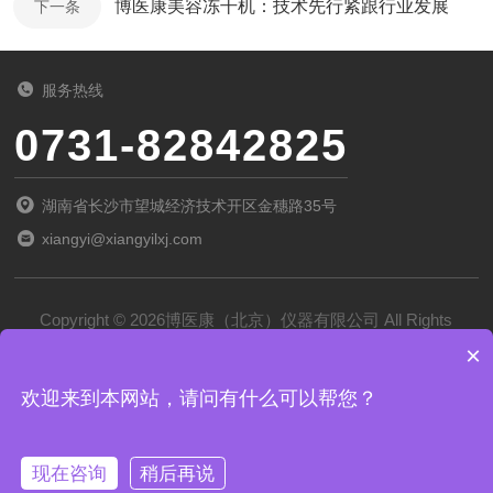
博医康美容冻干机：技术先行紧跟行业发展
下一条
服务热线
0731-82842825
湖南省长沙市望城经济技术开区金穗路35号
xiangyi@xiangyilxj.com
Copyright © 2026博医康（北京）仪器有限公司 All Rights
×
Reserved
备案号：
京ICP备2022028788号-1
欢迎来到本网站，请问有什么可以帮您？
技术支持：
化工仪器网
管理登录
sitemap.xml
现在咨询
稍后再说