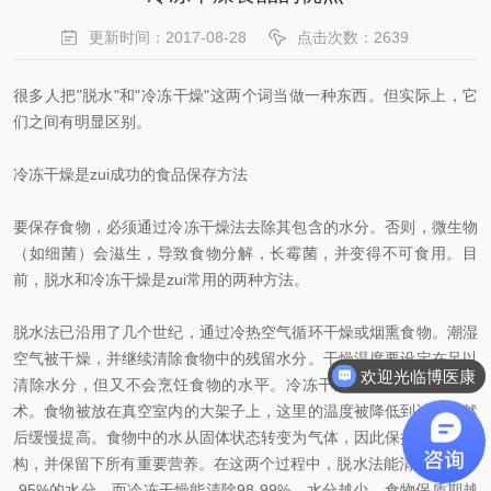
更新时间：2017-08-28
点击次数：2639
很多人把"脱水"和"冷冻干燥"这两个词当做一种东西。但实际上，它
们之间有明显区别。
冷冻干燥是zui成功的食品保存方法
要保存食物，必须通过冷冻干燥法去除其包含的水分。否则，微生物
（如细菌）会滋生，导致食物分解，长霉菌，并变得不可食用。目
前，脱水和冷冻干燥是zui常用的两种方法。
脱水法已沿用了几个世纪，通过冷热空气循环干燥或烟熏食物。潮湿
空气被干燥，并继续清除食物中的残留水分。干燥温度要设定在足以
欢迎光临博医康
清除水分，但又不会烹饪食物的水平。冷冻干燥是比较现代化的技
术。食物被放在真空室内的大架子上，这里的温度被降低到冰点，然
后缓慢提高。食物中的水从固体状态转变为气体，因此保持了食物结
构，并保留下所有重要营养。在这两个过程中，脱水法能清除大约90
-95%的水分，而冷冻干燥能清除98-99%。水分越少，食物保质期越