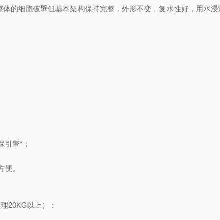
蛀，整体的细胞破壁但基本架构保持完整，外形不变，复水性好，用水
保引擎*；
方便。
处理20KG以上）：