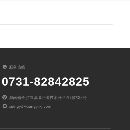
服务热线
0731-82842825
湖南省长沙市望城经济技术开区金穗路35号
xiangyi@xiangyilxj.com