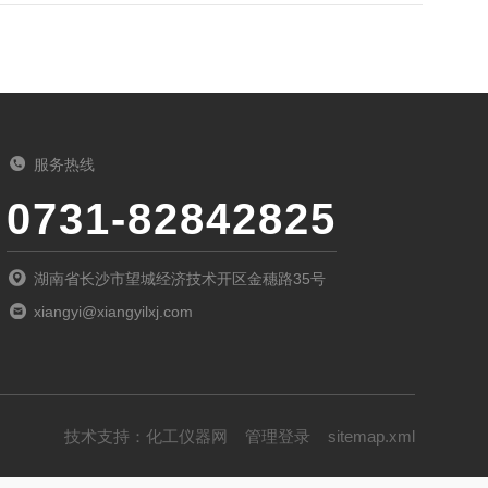
服务热线
0731-82842825
湖南省长沙市望城经济技术开区金穗路35号
xiangyi@xiangyilxj.com
技术支持：
化工仪器网
管理登录
sitemap.xml