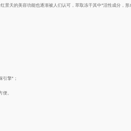
红景天的美容功能也逐渐被人们认可，萃取冻干其中*活性成分，形
保引擎*；
方便。