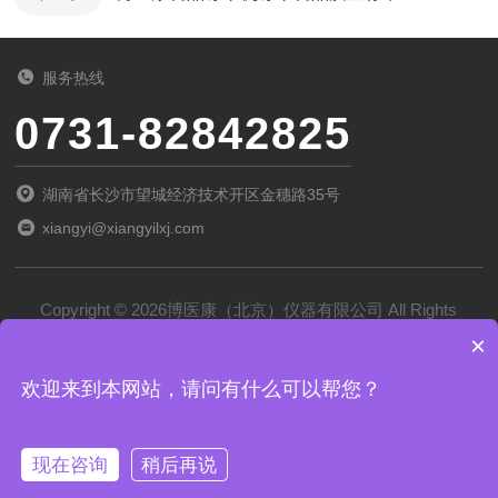
服务热线
0731-82842825
湖南省长沙市望城经济技术开区金穗路35号
xiangyi@xiangyilxj.com
Copyright © 2026博医康（北京）仪器有限公司 All Rights
×
Reserved
备案号：
京ICP备2022028788号-1
欢迎来到本网站，请问有什么可以帮您？
技术支持：
化工仪器网
管理登录
sitemap.xml
现在咨询
稍后再说
京公网安备 11011102002194号