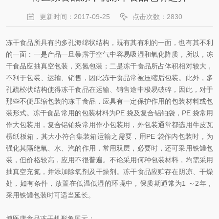
更新时间：2017-09-25
点击次数：2830
冻干食品所具有的多孔海绵状结构，既有其有利的一面，也有其不利
的一面：一是产品一旦暴露于空气中容易吸湿和氧化降质，所以，冻
干食品应抽真空包装，充氮包装；二是冻干食品所占体积相对较大，
不利于包装、运输、销售，因此冻干食品常被压缩后包装。此外，多
孔疏松状结构使得冻干食品在运输、销售途中极易破碎，因此，对于
那些不便压缩包装的冻干食品，应具有一定保护作用的包装材料或包
装形式。冻干食品常用的包装材料为PE 袋及复合铝铂袋，PE 袋常用
作大包装用，复合铝铂袋常用作小包装用，外包装通常都选用牛皮瓦
楞纸板箱，其大小符合集装箱运输之需要，用PE 袋作内包装时，为
强化其隔绝氧、水、汽的作用，常用双层，必要时，还可采用铁罐包
装，但价格较高，应用不很普遍。不论采用何种包装材料，均需采用
抽真空充氮，并添加除氧剂及干燥剂。冻干食品应贮存在阴凉、干燥
处，如有条件，放置在低温低湿的环境中，保质期通常为1 ～2年，
采用铁罐包装时可适当延长。
博医康食品冻干机形象展示：