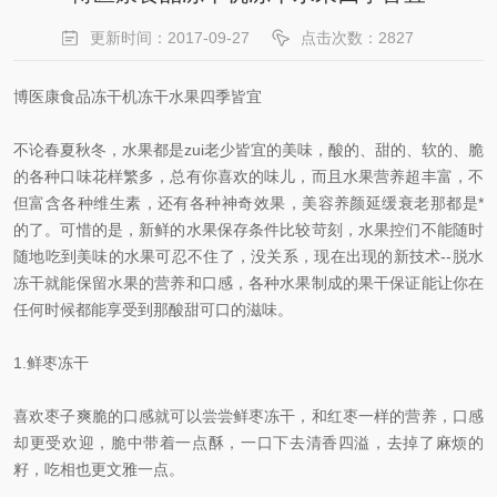
更新时间：2017-09-27
点击次数：2827
博医康食品冻干机冻干水果四季皆宜
不论春夏秋冬，水果都是zui老少皆宜的美味，酸的、甜的、软的、脆
的各种口味花样繁多，总有你喜欢的味儿，而且水果营养超丰富，不
但富含各种维生素，还有各种神奇效果，美容养颜延缓衰老那都是*
的了。可惜的是，新鲜的水果保存条件比较苛刻，水果控们不能随时
随地吃到美味的水果可忍不住了，没关系，现在出现的新技术--脱水
冻干就能保留水果的营养和口感，各种水果制成的果干保证能让你在
任何时候都能享受到那酸甜可口的滋味。
1.鲜枣冻干
喜欢枣子爽脆的口感就可以尝尝鲜枣冻干，和红枣一样的营养，口感
却更受欢迎，脆中带着一点酥，一口下去清香四溢，去掉了麻烦的
籽，吃相也更文雅一点。