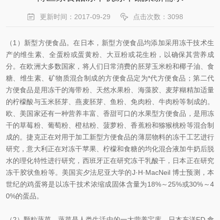
更新时间：2017-09-29
点击次数：3098
（1）新型方便食品。在日本，新型方便食品均添加采用冻干技术生
产的维生素、全蛋粉或蛋黄粉、大豆粉或花生粉，以确保其营养成
分。在欧洲大多数国家，将人们日常消费的胚芽玉米粉和椰子油、食
糖、维生素、矿物质混合制成的方便食品定为*代方便食品；第二代
方便食品是用冻干的海带粉、天然水果粉、海藻胶、麦芽糊精加适量
的柠檬酸与玉米胚芽、燕麦胚芽、鱼粉、免肉粉、牛肉粉等制成的。
欧、美国家还有一种营养丰富、香甜可口的水果型方便食品，是用冻
干的草莓粉、葡萄粉、橙桔粉、菠萝粉、香蕉粉和猕猴桃粉等混合制
成的。捷克正在对用于加工新型方便食品的薄层物料的冻干工艺进行
研究，意大利正在对冻干苹果、柠檬和食糖的均化混合液加牛奶后脱
水的理化特性进行研究，西班牙正在研究冻干乳酸干，日本正在研究
冻干胶状鱼粉等。美国宾夕法尼亚大学的J·H·MacNeil 博士预测，本
世纪的鸡蛋将是以冻干技术浓缩成固体含量为18%～25%或30%～4
0%的蛋品。
（2）颗粒蔬菜。蔬菜是人类生活中的一大营养宝库。日本东洋FD 食