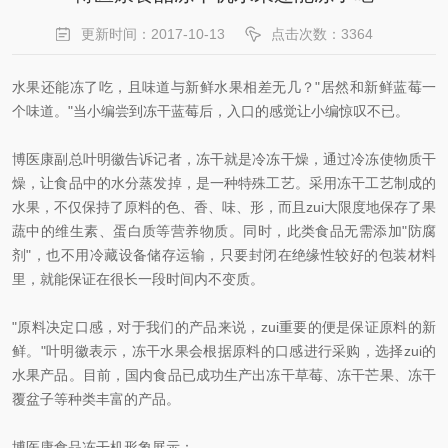
更新时间：2017-10-13
点击次数：3364
水果还能冻了吃，且味道与新鲜水果相差无几？"居然和新鲜蓝莓一
个味道。"当小编尝到冻干蓝莓后，入口的感觉让小编惊叹不已。
博医康副总叶明徽告诉记者，冻干就是冷冻干燥，通过冷冻使物质干
燥，让食品中的水分蒸发掉，是一种特殊工艺。采用冻干工艺制成的
水果，不仅保持了原料的色、香、味、形，而且zui大限度地保存了果
蔬中的维生素、蛋白质等营养物质。同时，此类食品无需添加"防腐
剂"，也不用冷藏设备储存运输，只要封闭在绝缘性较好的包装材料
里，就能保证在很长一段时间内不变质。
"原料决定口感，对于我们的产品来说，zui重要的便是保证原料的新
鲜。"叶明徽表示，冻干水果会根据原料的口感进行采购，选择zui的
水果产品。目前，国内食品已成功生产出冻干草莓、冻干芒果、冻干
覆盆子等种类丰富的产品。
博医康食品冻干机形象展示：