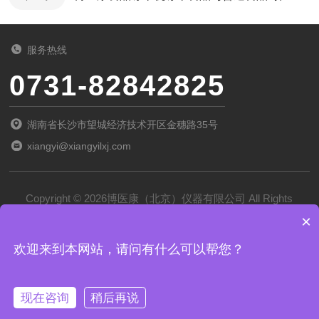
服务热线
0731-82842825
湖南省长沙市望城经济技术开区金穗路35号
xiangyi@xiangyilxj.com
Copyright © 2026博医康（北京）仪器有限公司 All Rights
×
Reserved
备案号：
京ICP备2022028788号-1
欢迎来到本网站，请问有什么可以帮您？
技术支持：
化工仪器网
管理登录
sitemap.xml
现在咨询
稍后再说
京公网安备 11011102002194号