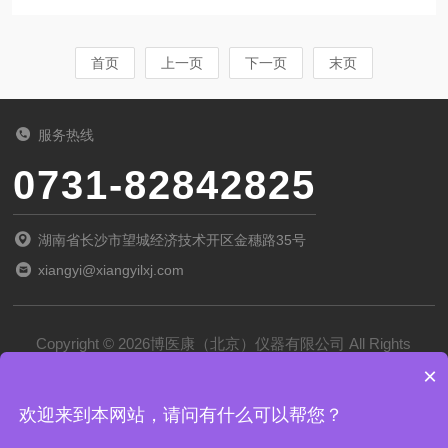
南农业大学师生进行农产品研究的过程中，因为
请专业的公司查找排除。电机发生烧毁则其漆皮
冻干机设备的需求，与博医康取得联系。通过对
等杂质会遍...
华南农业大学师生对冻干机设备需求的了解，博
首页
上一页
下一页
末页
医康销售团队向其推荐了旗下的Pilot3-6M冻干
机，双方最终达成了购买协议。作为一款已经部
服务热线
署在多家科研机构的冻干机，相信博医康Pilot-M
0731-82842825
系列冻干机，也能给华南农业大学师生在农产品
冻干应用探索工作提供很多帮助。设备名称：
湖南省长沙市望城经济技术开区金穗路35号
Pilot3-6M冻干机应用领域：科研应用...
xiangyi@xiangyilxj.com
Copyright © 2026博医康（北京）仪器有限公司 All Rights
×
Reserved
备案号：
京ICP备2022028788号-1
欢迎来到本网站，请问有什么可以帮您？
技术支持：
化工仪器网
管理登录
sitemap.xml