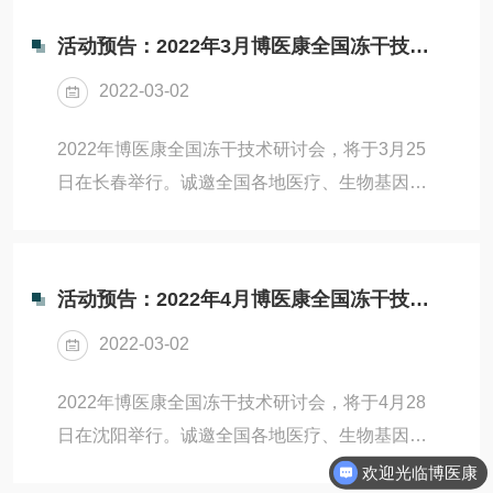
物理、化学教研室和信息工程学院的数学教研室
活动预告：2022年3月博医康全国冻干技术研讨会
合并，成立数理学院。数理学院师生在进行科研
2022-03-02
活动的过程中，因为冻干机设备的需求，与北京
博医康取得了联系，并采购了博医康旗下实验室
2022年博医康全国冻干技术研讨会，将于3月25
型FD-1A-50冻干机。作为一款性能稳定，操作简
日在长春举行。诚邀全国各地医疗、生物基因工
单的冻干机设备，相信FD-1A-50冻干机也能为数
程、科研、材料、大健康、美容领域厂家的专
理学院师生的冻干应用摸索提供帮助。设...
家、学者及工作者莅临参加。研讨会主题：冻干
及真空离心浓缩技术开发研讨会主要内容：冻干
活动预告：2022年4月博医康全国冻干技术研讨会
在生物基因工程、科研、新材料等方面应用。涵
2022-03-02
盖冻干原理、冻干工艺设计、冻干工艺生产放
大、冻干上下游工艺开发等。真空离心浓缩在
2022年博医康全国冻干技术研讨会，将于4月28
DNA、RNA、酶制剂、病毒方面的技术应用。研
日在沈阳举行。诚邀全国各地医疗、生物基因工
讨会特色：以实际项目为案例进行冻干及真空离
程、科研、材料、大健康、美容领域厂家的专
欢迎光临博医康
心浓缩相关新技术开发分析。参会理由：博医康