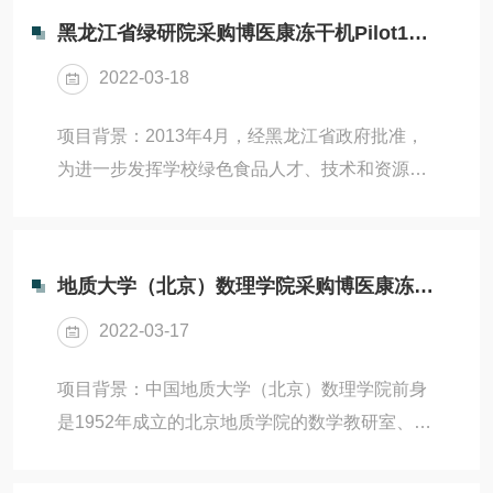
黑龙江省绿研院采购博医康冻干机Pilot10-15M
2022-03-18
项目背景：2013年4月，经黑龙江省政府批准，
为进一步发挥学校绿色食品人才、技术和资源优
势的需要，东北农业大学将乳品中心、大豆中心
和纺织所三家单位合并组建黑龙江省绿色食品科
学研究院。作为一家以食品研究为重点的科研单
地质大学（北京）数理学院采购博医康冻干机FD-1A-50
位，因为食品冻干工艺摸索的需求，绿研院就冻
2022-03-17
干机采购问题与博医康取得了联系，并购买了博
医康Pilot10-15M冻干机。相信该款冻干机，也能
项目背景：中国地质大学（北京）数理学院前身
在绿研院进一步整合资源，推动绿色食品行业和
是1952年成立的北京地质学院的数学教研室、物
区域经济发展的过程中发挥相应的作用。设备名
理教研室、化学教研室、化学分析室。几经历史
称：Pilot10-15M冻干机应用领域：科...
变迁，2012年学校决定由材料科学与工程学院的