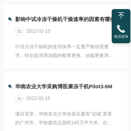
员及生产人员莅临参加。研讨会主题：冻干技术
冻干实验室研...
开发在医药应用领域的深入研讨。研讨会主要内
影响中试冷冻干燥机干燥速率的因素有哪些
容：发布冻干在生物制药、IVD试剂等方面新应
2022-02-15
用开发技术。涵盖医药领域冻干技术开发难点及
电话咨询
对应解决措施。研讨会特色：以应用领域冻干技
中试冷冻干燥机的使用保养一定要严格按照要
术开发专题进行冻干相关新技术分析。参会理
求，特别是润滑油脂的检查更换。油脂更换周期
由：丰富的行业冻干设计经验，理论与实践的结
受压缩端温度影响。压缩端温度高，则润滑油的
合。由博医康冻干工艺研究中心专家叶明徽先生
更换周期适当缩短。一般情况下每持续运行
奉献精彩...
10000h应检查一次润滑油。压缩机初次运行时。
华南农业大学采购博医康冻干机Pilot3-6M
建议在运行2000h更换润滑油并且清洗油过滤
2022-02-15
器。检查系统是否干净，如果系统运行条件良
好，每20000h更换一次润滑油。检查更换润滑油
项目背景：华南农业大学坐落在素有“花城"美誉
时要避免长时间裸露空气，因为冷冻机有具有吸
的广州市，学校建筑总面积145万平方米。在华
水性。设备出现故障后一定要*查清原因，必要时